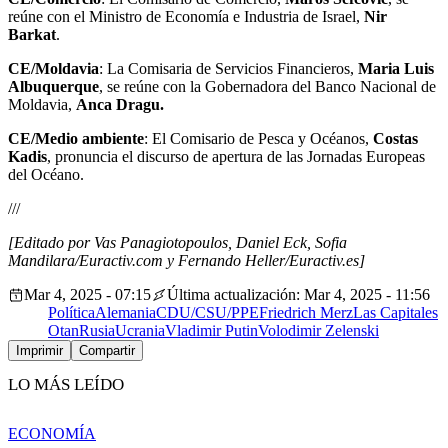
reúne con el Ministro de Economía e Industria de Israel,
Nir
Barkat
.
CE/Moldavia
: La Comisaria de Servicios Financieros,
Maria Luis
Albuquerque
, se reúne con la Gobernadora del Banco Nacional de
Moldavia,
Anca Dragu.
CE/Medio ambiente
: El Comisario de Pesca y Océanos,
Costas
Kadis
, pronuncia el discurso de apertura de las Jornadas Europeas
del Océano.
///
[Editado por Vas Panagiotopoulos, Daniel Eck, Sofia
Mandilara/Euractiv.com y Fernando Heller/Euractiv.es]
Mar 4, 2025 - 07:15
Última actualización: Mar 4, 2025 - 11:56
Política
Alemania
CDU/CSU/PPE
Friedrich Merz
Las Capitales
Otan
Rusia
Ucrania
Vladimir Putin
Volodimir Zelenski
Imprimir
Compartir
LO MÁS LEÍDO
ECONOMÍA