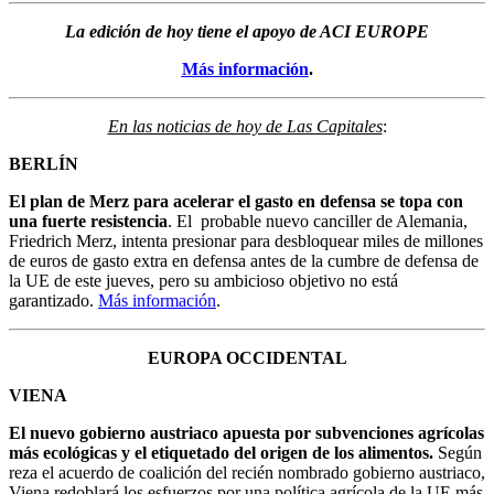
La edición de hoy tiene el apoyo de ACI EUROPE
Más información
.
En las noticias de hoy de Las Capitales
:
BERLÍN
El plan de Merz para acelerar el gasto en defensa se topa con
una fuerte resistencia
. El probable nuevo canciller de Alemania,
Friedrich Merz, intenta presionar para desbloquear miles de millones
de euros de gasto extra en defensa antes de la cumbre de defensa de
la UE de este jueves, pero su ambicioso objetivo no está
garantizado.
Más información
.
EUROPA OCCIDENTAL
VIENA
El nuevo gobierno austriaco apuesta por subvenciones agrícolas
más ecológicas y el etiquetado del origen de los alimentos.
Según
reza el acuerdo de coalición del recién nombrado gobierno austriaco,
Viena redoblará los esfuerzos por una política agrícola de la UE más