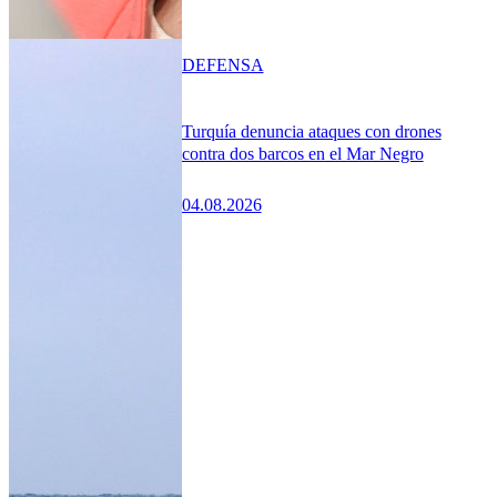
DEFENSA
Turquía denuncia ataques con drones
contra dos barcos en el Mar Negro
04.08.2026