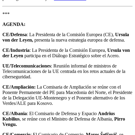
***
AGENDA:
CE/Defensa
: La Presidenta de la Comisión Europea (CE),
Ursula
von der Leyen,
presenta la nueva estrategia europea de defensa.
CE/Industria
: La Presidenta de la Comisión Europea,
Ursula von
der Leyen
participa en el Diálogo Estratégico sobre el Acero.
UE/Telecomunicaciones
: Reunión informal de ministros de
Telecomunicaciones de la UE centrada en los retos actuales de la
ciberseguridad.
CE/Ampliación:
La Comisaria de Ampliación se reúne con el
Ponente Permanente del PE para Macedonia del Norte, el Presidente
de la Delegación UE-Montenegro y el Ponente alternativo de los
Verdes/ALE para Kosovo.
CE/Albania
: El Comisario de Defensa y Espacio
Andrius
Kubilius
, se reúne con el Ministro de Defensa de Albania,
Pirro
Vengu.
CE/Comercio
: El Comisario de Comercio,
Maros Šefčovič
, se