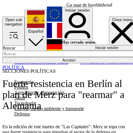
Ga naar de hoofdinhoud
Iniciar sesión
Open sub
Close menu
English
navigation
Español
Français
Has cerrado sesión.
Buscar
Iniciar sesión
Modo oscuro
Deutsch
Acceso
Rapporteur
Economía
Política
Newsletters
Eventos
Trabajo
POLÍTICA
SECCIONES POLÍTICAS
Fuerte resistencia en Berlín al
Economía
Política
plan de Merz para "rearmar" a
Agricultura y alimentación
Salud
Alemania
Tecnología
Energía, medio ambiente y transporte
Defensa
En la edición de este martes de "Las Capitales": Merz se topa con
una fuerte resistencia para impulsar al sector de la defensa en