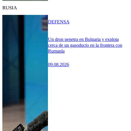
RUSIA
DEFENSA
Un dron penetra en Bulgaria y explota
cerca de un gasoducto en la frontera con
Rumanía
09.08.2026