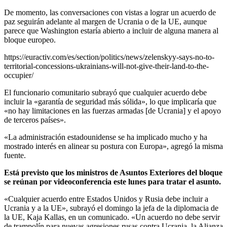
De momento, las conversaciones con vistas a lograr un acuerdo de
paz seguirán adelante al margen de Ucrania o de la UE, aunque
parece que Washington estaría abierto a incluir de alguna manera al
bloque europeo.
https://euractiv.com/es/section/politics/news/zelenskyy-says-no-to-
territorial-concessions-ukrainians-will-not-give-their-land-to-the-
occupier/
El funcionario comunitario subrayó que cualquier acuerdo debe
incluir la «garantía de seguridad más sólida», lo que implicaría que
«no hay limitaciones en las fuerzas armadas [de Ucrania] y el apoyo
de terceros países».
«La administración estadounidense se ha implicado mucho y ha
mostrado interés en alinear su postura con Europa», agregó la misma
fuente.
Está previsto que los ministros de Asuntos Exteriores del bloque
se reúnan por videoconferencia este lunes para tratar el asunto.
«Cualquier acuerdo entre Estados Unidos y Rusia debe incluir a
Ucrania y a la UE», subrayó el domingo la jefa de la diplomacia de
la UE, Kaja Kallas, en un comunicado. «Un acuerdo no debe servir
de trampolín para nuevas agresiones rusas contra Ucrania, la Alianza