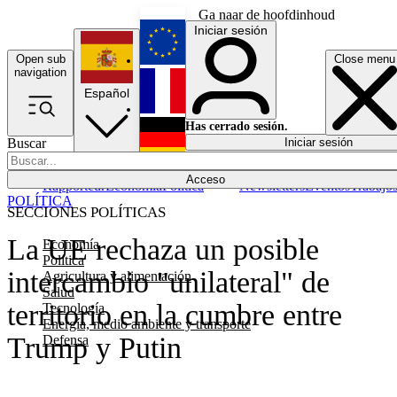
Ga naar de hoofdinhoud
Iniciar sesión
Open sub
Close menu
English
navigation
Español
Français
Has cerrado sesión.
Buscar
Iniciar sesión
Modo oscuro
Deutsch
Acceso
Rapporteur
Economía
Política
Newsletters
Eventos
Trabajo
POLÍTICA
SECCIONES POLÍTICAS
La UE rechaza un posible
Economía
Política
intercambio "unilateral" de
Agricultura y alimentación
Salud
territorio en la cumbre entre
Tecnología
Energía, medio ambiente y transporte
Trump y Putin
Defensa