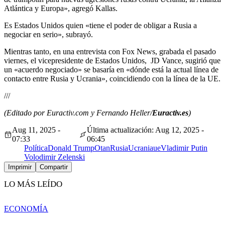
Atlántica y Europa», agregó Kallas.
Es Estados Unidos quien «tiene el poder de obligar a Rusia a
negociar en serio», subrayó.
Mientras tanto, en una entrevista con Fox News, grabada el pasado
viernes, el vicepresidente de Estados Unidos, JD Vance, sugirió que
un «acuerdo negociado» se basaría en «dónde está la actual línea de
contacto entre Rusia y Ucrania», coincidiendo con la línea de la UE.
///
(Editado por Euractiv.com y Fernando Heller/
Euractiv.es
)
Aug 11, 2025 -
Última actualización: Aug 12, 2025 -
07:33
06:45
Política
Donald Trump
Otan
Rusia
Ucrania
ue
Vladimir Putin
Volodimir Zelenski
Imprimir
Compartir
LO MÁS LEÍDO
ECONOMÍA