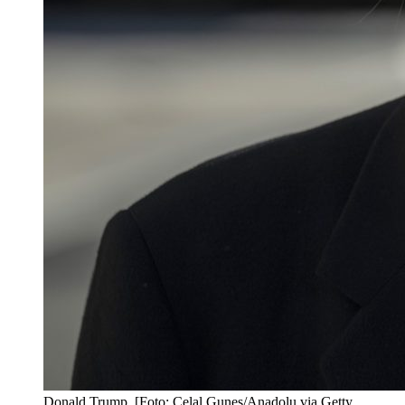
Donald Trump. [Foto: Celal Gunes/Anadolu via Getty