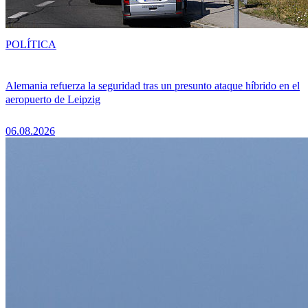
POLÍTICA
Alemania refuerza la seguridad tras un presunto ataque híbrido en el
aeropuerto de Leipzig
06.08.2026