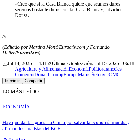
«Creo que si la Casa Blanca quiere que seamos duros,
seremos bastante duros con la Casa Blanca», advirtió
Dousa.
///
(Editado por Martina Monti/Euractiv.com y Fernando
Heller/
Euractiv.es
)
Jul 14, 2025 - 14:11
Última actualización: Jul 15, 2025 - 06:18
Agricultura y Alimentación
Economía
Política
aranceles
Comercio
Donald Trump
Europa
Maroš Šefčovič
OMC
Imprimir
Compartir
LO MÁS LEÍDO
ECONOMÍA
Hay que dar las gracias a China por salvar la economía mundial,
afirman los analistas del BCE
28.07.2026