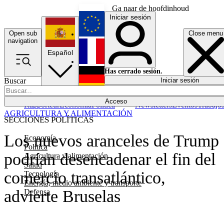
Ga naar de hoofdinhoud
Iniciar sesión
Open sub
Close menu
English
navigation
Español
Français
Has cerrado sesión.
Buscar
Iniciar sesión
Modo oscuro
Deutsch
Acceso
Rapporteur
Economía
Política
Newsletters
Eventos
Trabajo
AGRICULTURA Y ALIMENTACIÓN
SECCIONES POLÍTICAS
Los nuevos aranceles de Trump
Economía
Política
podrían desencadenar el fin del
Agricultura y alimentación
Salud
comercio transatlántico,
Tecnología
Energía, medio ambiente y transporte
advierte Bruselas
Defensa