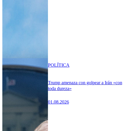
POLÍTICA
Trump amenaza con golpear a Irán «con
toda dureza»
01.08.2026