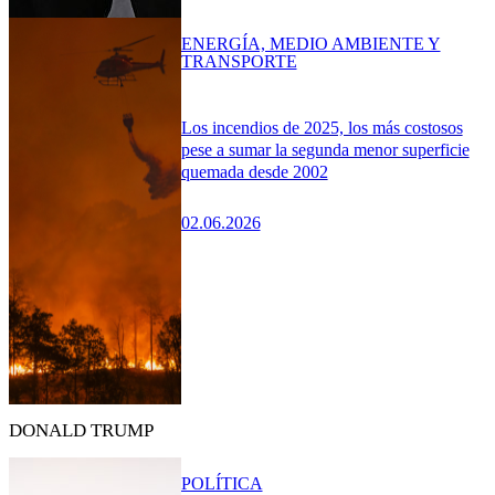
ENERGÍA, MEDIO AMBIENTE Y
TRANSPORTE
Los incendios de 2025, los más costosos
pese a sumar la segunda menor superficie
quemada desde 2002
02.06.2026
DONALD TRUMP
POLÍTICA