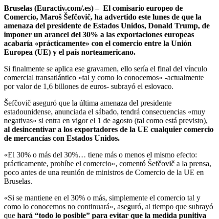
Bruselas (Euractiv.com/.es) – El comisario europeo de
Comercio, Maroš Šefčovič, ha advertido este lunes de que la
amenaza del presidente de Estados Unidos, Donald Trump, de
imponer un arancel del 30% a las exportaciones europeas
acabaría «prácticamente» con el comercio entre la Unión
Europea (UE) y el país norteamericano.
Si finalmente se aplica ese gravamen, ello sería el final del vínculo
comercial transatlántico «tal y como lo conocemos» -actualmente
por valor de 1,6 billones de euros- subrayó el eslovaco.
Šefčovič aseguró que la última amenaza del presidente
estadounidense, anunciada el sábado, tendrá consecuencias «muy
negativas» si entra en vigor el 1 de agosto (tal como está previsto),
al desincentivar a los exportadores de la UE cualquier comercio
de mercancías con Estados Unidos.
«El 30% o más del 30%… tiene más o menos el mismo efecto:
prácticamente, prohíbe el comercio», comentó Šefčovič a la prensa,
poco antes de una reunión de ministros de Comercio de la UE en
Bruselas.
«Si se mantiene en el 30% o más, simplemente el comercio tal y
como lo conocemos no continuará», aseguró, al tiempo que subrayó
que
hará “todo lo posible” para evitar que la medida punitiva