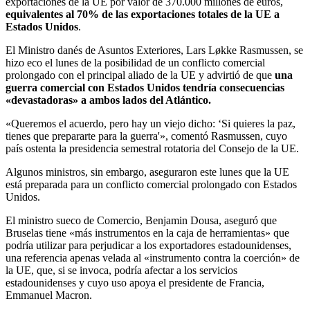
exportaciones de la UE por valor de 370.000 millones de euros,
equivalentes al 70% de las exportaciones totales de la UE a
Estados Unidos
.
El Ministro danés de Asuntos Exteriores, Lars Løkke Rasmussen, se
hizo eco el lunes de la posibilidad de un conflicto comercial
prolongado con el principal aliado de la UE y advirtió de que
una
guerra comercial con Estados Unidos tendría consecuencias
«devastadoras» a ambos lados del Atlántico.
«Queremos el acuerdo, pero hay un viejo dicho: ‘Si quieres la paz,
tienes que prepararte para la guerra'», comentó Rasmussen, cuyo
país ostenta la presidencia semestral rotatoria del Consejo de la UE.
Algunos ministros, sin embargo, aseguraron este lunes que la UE
está preparada para un conflicto comercial prolongado con Estados
Unidos.
El ministro sueco de Comercio, Benjamin Dousa, aseguró que
Bruselas tiene «más instrumentos en la caja de herramientas» que
podría utilizar para perjudicar a los exportadores estadounidenses,
una referencia apenas velada al «instrumento contra la coerción» de
la UE, que, si se invoca, podría afectar a los servicios
estadounidenses y cuyo uso apoya el presidente de Francia,
Emmanuel Macron.