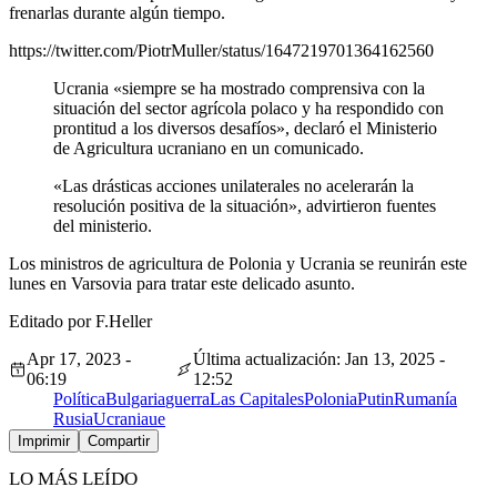
frenarlas durante algún tiempo.
https://twitter.com/PiotrMuller/status/1647219701364162560
Ucrania «siempre se ha mostrado comprensiva con la
situación del sector agrícola polaco y ha respondido con
prontitud a los diversos desafíos», declaró el Ministerio
de Agricultura ucraniano en un comunicado.
«Las drásticas acciones unilaterales no acelerarán la
resolución positiva de la situación», advirtieron fuentes
del ministerio.
Los ministros de agricultura de Polonia y Ucrania se reunirán este
lunes en Varsovia para tratar este delicado asunto.
Editado por F.Heller
Apr 17, 2023 -
Última actualización: Jan 13, 2025 -
06:19
12:52
Política
Bulgaria
guerra
Las Capitales
Polonia
Putin
Rumanía
Rusia
Ucrania
ue
Imprimir
Compartir
LO MÁS LEÍDO