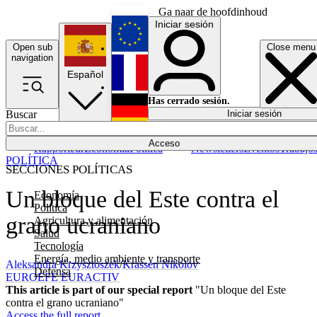
Ga naar de hoofdinhoud
Iniciar sesión
Open sub
Close menu
English
navigation
Español
Français
Has cerrado sesión.
Buscar
Iniciar sesión
Modo oscuro
Deutsch
Acceso
Rapporteur
Economía
Política
Newsletters
Eventos
Trabajo
POLÍTICA
SECCIONES POLÍTICAS
Un bloque del Este contra el
Economía
Política
grano ucraniano
Agricultura y alimentación
Salud
Tecnología
Energía, medio ambiente y transporte
Aleksandra Krzysztoszek
/
Krassen Nikolov
Defensa
EUROEFE EURACTIV
This article is part of our special report
"Un bloque del Este
contra el grano ucraniano"
Access the full report