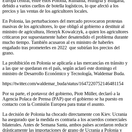
Europa central, entre ellos Polonia, Rumanía, Hungría y Bulgaria,
debido a varios cuellos de botella logísticos, lo que afectó a los
precios y las ventas de los agricultores locales.
En Polonia, las perturbaciones del mercado provocaron protestas
masivas de los agricultores, lo que obligó al gobierno a destituir al
ministro de agricultura, Henryk Kowalczyk, a quien los agricultores
criticaron por supuestamente haber desatendido el problema durante
mucho tiempo. También acusaron al ex ministro de haberles
engañado tras prometerles en 2022 que subirían los precios del
grano.
La prohibición en Polonia se aplicaría a las mercancías en tránsito y
a las que se quedaran en el país, según aclaró este domingo el
ministro de Desarrollo Económico y Tecnología, Waldemar Buda.
https://twitter.com/waldemar_buda/status/1647220752146481154
Por su parte, el portavoz del gobierno, Piotr Müller, declaró a la
Agencia Polaca de Prensa (PAP) que el gobierno se ha puesto en
contacto con la Comisión Europea para tratar el asunto.
La decisión de Polonia ha chocado directamente con Kiev. Ucrania
ha asegurado que la medida es contraria a los acuerdos comerciales
bilaterales. Antes de Semana Santa, ambos países acordaron reducir
drásticamente las importaciones de grano de Ucrania a Polonia y