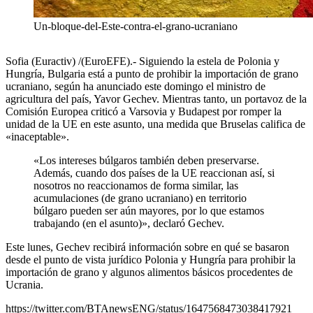
Un-bloque-del-Este-contra-el-grano-ucraniano
Sofia (Euractiv) /(EuroEFE).- Siguiendo la estela de Polonia y
Hungría, Bulgaria está a punto de prohibir la importación de grano
ucraniano, según ha anunciado este domingo el ministro de
agricultura del país, Yavor Gechev. Mientras tanto, un portavoz de la
Comisión Europea criticó a Varsovia y Budapest por romper la
unidad de la UE en este asunto, una medida que Bruselas califica de
«inaceptable».
«Los intereses búlgaros también deben preservarse.
Además, cuando dos países de la UE reaccionan así, si
nosotros no reaccionamos de forma similar, las
acumulaciones (de grano ucraniano) en territorio
búlgaro pueden ser aún mayores, por lo que estamos
trabajando (en el asunto)», declaró Gechev.
Este lunes, Gechev recibirá información sobre en qué se basaron
desde el punto de vista jurídico Polonia y Hungría para prohibir la
importación de grano y algunos alimentos básicos procedentes de
Ucrania.
https://twitter.com/BTAnewsENG/status/1647568473038417921