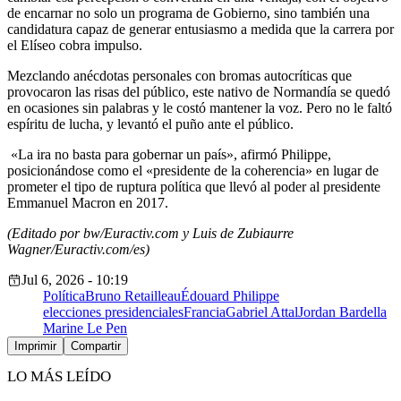
de encarnar no solo un programa de Gobierno, sino también una
candidatura capaz de generar entusiasmo a medida que la carrera por
el Elíseo cobra impulso.
Mezclando anécdotas personales con bromas autocríticas que
provocaron las risas del público, este nativo de Normandía se quedó
en ocasiones sin palabras y le costó mantener la voz. Pero no le faltó
espíritu de lucha, y levantó el puño ante el público.
«La ira no basta para gobernar un país», afirmó Philippe,
posicionándose como el «presidente de la coherencia» en lugar de
prometer el tipo de ruptura política que llevó al poder al presidente
Emmanuel Macron en 2017.
(Editado por bw/Euractiv.com y Luis de Zubiaurre
Wagner/Euractiv.com/es)
Jul 6, 2026 - 10:19
Política
Bruno Retailleau
Édouard Philippe
elecciones presidenciales
Francia
Gabriel Attal
Jordan Bardella
Marine Le Pen
Imprimir
Compartir
LO MÁS LEÍDO