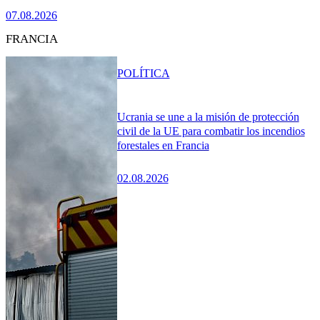
07.08.2026
FRANCIA
POLÍTICA
Ucrania se une a la misión de protección
civil de la UE para combatir los incendios
forestales en Francia
02.08.2026