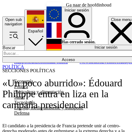
Ga naar de hoofdinhoud
Iniciar sesión
Open sub
Close menu
English
navigation
Español
Français
Has cerrado sesión.
Buscar
Iniciar sesión
Modo oscuro
Deutsch
Acceso
Rapporteur
Economía
Política
Newsletters
Eventos
Trabajo
POLÍTICA
SECCIONES POLÍTICAS
«Un poco aburrido»: Édouard
Economía
Política
Philippe entra en liza en la
Agricultura y alimentación
Salud
campaña presidencial
Tecnología
Energía, medio ambiente y transporte
Defensa
El candidato a la presidencia de Francia pretende unir al centro-
derecha moderado antes de enfrentarse a la extrema derecha y a la