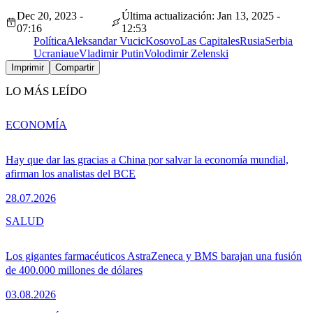
Dec 20, 2023 -
Última actualización: Jan 13, 2025 -
07:16
12:53
Política
Aleksandar Vucic
Kosovo
Las Capitales
Rusia
Serbia
Ucrania
ue
Vladimir Putin
Volodimir Zelenski
Imprimir
Compartir
LO MÁS LEÍDO
ECONOMÍA
Hay que dar las gracias a China por salvar la economía mundial,
afirman los analistas del BCE
28.07.2026
SALUD
Los gigantes farmacéuticos AstraZeneca y BMS barajan una fusión
de 400.000 millones de dólares
03.08.2026