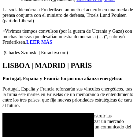
La socialdemócrata Frederiksen anunció el acuerdo en una rueda de
prensa conjunta con el ministro de defensa, Troels Lund Poulsen
(partido Liberal).
«Vivimos tiempos convulsos (por la guerra de Ucrania y Gaza) con
muchas fuerzas que desafían nuestra democracia (…)”, subrayó
Frederiksen.
LEER MÁS
(Charles Szumski | Euractiv.com)
LISBOA | MADRID | PARÍS
Portugal, España y Francia forjan una alianza energética:
Portugal, España y Francia reforzarán sus vínculos energéticos, tras
la firma este martes en Bruselas de un memorando de entendimiento
entre los tres países, que fija nuevas prioridades estratégicas de cara
al futuro.
Los firmantes destacaron «la importancia de construir las
infraestructuras energéticas necesarias para realizar un mercado
interior de la energía seguro y eficiente», según un comunicado del
Ejecutivo comunitario.