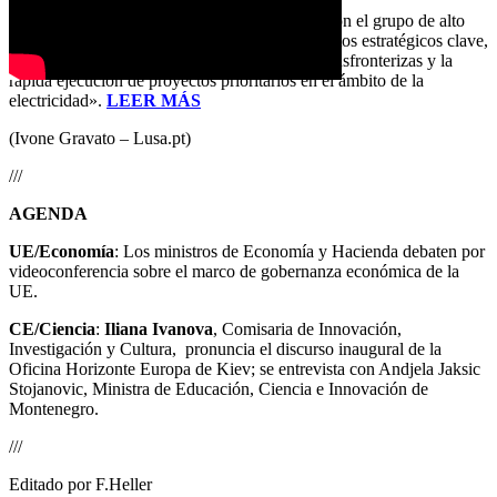
Los tres socios han acordado comprometerse con el grupo de alto
nivel creado en 2015 «para cooperar en proyectos estratégicos clave,
como el establecimiento de interconexiones transfronterizas y la
rápida ejecución de proyectos prioritarios en el ámbito de la
electricidad».
LEER MÁS
(Ivone Gravato – Lusa.pt)
///
AGENDA
UE/Economía
: Los ministros de Economía y Hacienda debaten por
videoconferencia sobre el marco de gobernanza económica de la
UE.
CE/Ciencia
:
Iliana Ivanova
, Comisaria de Innovación,
Investigación y Cultura, pronuncia el discurso inaugural de la
Oficina Horizonte Europa de Kiev; se entrevista con Andjela Jaksic
Stojanovic, Ministra de Educación, Ciencia e Innovación de
Montenegro.
///
Editado por F.Heller