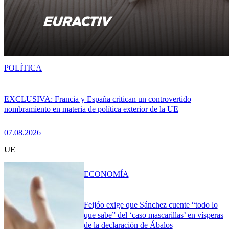
POLÍTICA
EXCLUSIVA: Francia y España critican un controvertido
nombramiento en materia de política exterior de la UE
07.08.2026
UE
ECONOMÍA
Feijóo exige que Sánchez cuente “todo lo
que sabe” del ‘caso mascarillas’ en vísperas
de la declaración de Ábalos