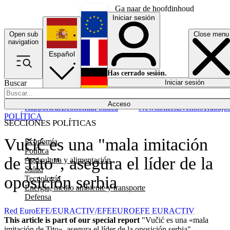
Ga naar de hoofdinhoud
Iniciar sesión
Open sub
Close menu
English
navigation
Español
Français
Has cerrado sesión.
Buscar
Iniciar sesión
Modo oscuro
Deutsch
Acceso
Rapporteur
Economía
Política
Newsletters
Eventos
Trabajo
POLÍTICA
SECCIONES POLÍTICAS
Vučić es una "mala imitación
Economía
Política
de Tito", asegura el líder de la
Agricultura y alimentación
Salud
oposición serbia
Tecnología
Energía, medio ambiente y transporte
Defensa
Red EuroEFE/EURACTIV/EFE
EUROEFE EURACTIV
This article is part of our special report
"Vučić es una «mala
imitación de Tito», asegura el líder de la oposición serbia"