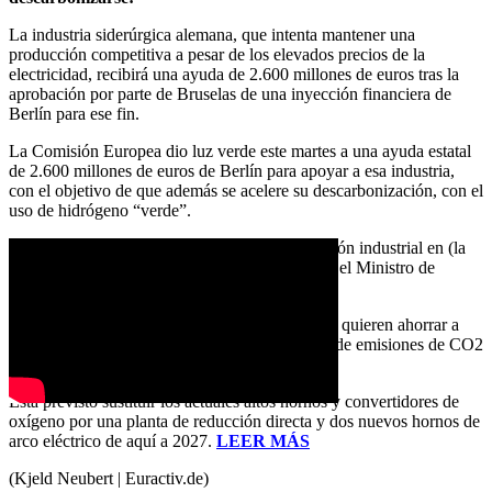
La industria siderúrgica alemana, que intenta mantener una
producción competitiva a pesar de los elevados precios de la
electricidad, recibirá una ayuda de 2.600 millones de euros tras la
aprobación por parte de Bruselas de una inyección financiera de
Berlín para ese fin.
La Comisión Europea dio luz verde este martes a una ayuda estatal
de 2.600 millones de euros de Berlín para apoyar a esa industria,
con el objetivo de que además se acelere su descarbonización, con el
uso de hidrógeno “verde”.
«Es una noticia muy buena para la transformación industrial en (la
región del) Sarre y en toda Alemania», subrayó el Ministro de
Economía, Robert Habeck.
Según ese Ministerio, «las empresas [afectadas] quieren ahorrar a
medio plazo unos cuatro millones de toneladas de emisiones de CO2
al año».
Está previsto sustituir los actuales altos hornos y convertidores de
oxígeno por una planta de reducción directa y dos nuevos hornos de
arco eléctrico de aquí a 2027.
LEER MÁS
(Kjeld Neubert | Euractiv.de)