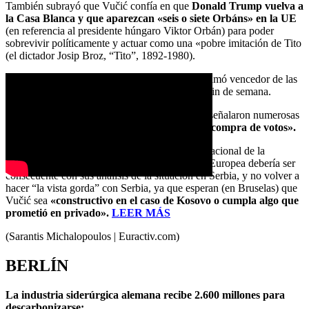
También subrayó que Vučić confía en que
Donald Trump vuelva a
la Casa Blanca y que aparezcan «seis o siete Orbáns» en la UE
(en referencia al presidente húngaro Viktor Orbán) para poder
sobrevivir políticamente y actuar como una «pobre imitación de Tito
(el dictador Josip Broz, “Tito”, 1892-1980).
El Partido Progresista Serbio de Vučić se proclamó vencedor de las
elecciones parlamentarias y locales del pasado fin de semana.
Sin embargo, los observadores internacionales señalaron numerosas
irregularidades en los comicios,
entre ellos la «compra de votos».
Stefanović, portavoz adjunto de la Asamblea Nacional de la
República de Serbia, aseguró que la Comisión Europea debería ser
consecuente con sus análisis de la situación en Serbia, y no volver a
hacer “la vista gorda” con Serbia, ya que esperan (en Bruselas) que
Vučić sea
«constructivo en el caso de Kosovo o cumpla algo que
prometió en privado».
LEER MÁS
(Sarantis Michalopoulos | Euractiv.com)
BERLÍN
La industria siderúrgica alemana recibe 2.600 millones para
descarbonizarse: