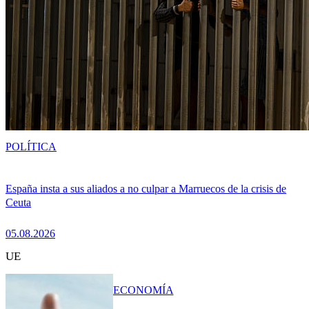
POLÍTICA
España insta a sus aliados a no culpar a Marruecos de la crisis de
Ceuta
05.08.2026
UE
ECONOMÍA