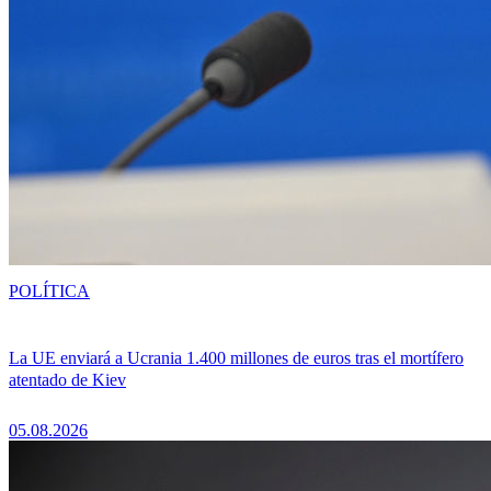
POLÍTICA
La UE enviará a Ucrania 1.400 millones de euros tras el mortífero
atentado de Kiev
05.08.2026