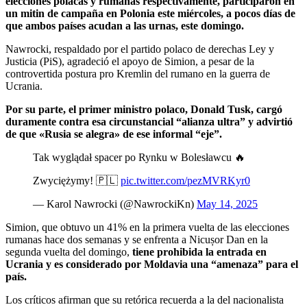
elecciones polacas y rumanas respectivamente, participaron en
un mitin de campaña en Polonia este miércoles, a pocos días de
que ambos países acudan a las urnas, este domingo.
Nawrocki, respaldado por el partido polaco de derechas Ley y
Justicia (PiS), agradeció el apoyo de Simion, a pesar de la
controvertida postura pro Kremlin del rumano en la guerra de
Ucrania.
Por su parte, el primer ministro polaco, Donald Tusk, cargó
duramente contra esa circunstancial “alianza ultra” y advirtió
de que «Rusia se alegra» de ese informal “eje”.
Tak wyglądał spacer po Rynku w Bolesławcu 🔥
Zwyciężymy! 🇵🇱
pic.twitter.com/pezMVRKyr0
— Karol Nawrocki (@NawrockiKn)
May 14, 2025
Simion, que obtuvo un 41% en la primera vuelta de las elecciones
rumanas hace dos semanas y se enfrenta a Nicușor Dan en la
segunda vuelta del domingo,
tiene prohibida la entrada en
Ucrania y es considerado por Moldavia una “amenaza” para el
país.
Los críticos afirman que su retórica recuerda a la del nacionalista