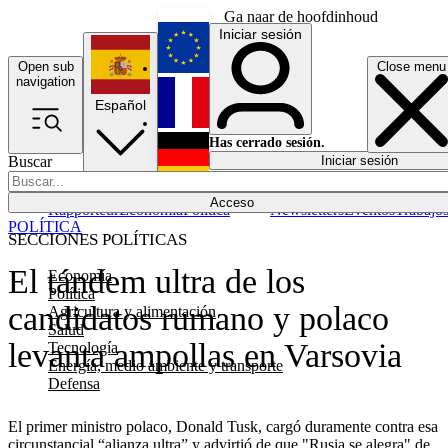
Ga naar de hoofdinhoud
Iniciar sesión
Open sub
Close menu
English
navigation
Español
Français
Has cerrado sesión.
Buscar
Iniciar sesión
Modo oscuro
Deutsch
Acceso
Rapporteur
Economía
Política
Newsletters
Eventos
Trabajo
POLÍTICA
SECCIONES POLÍTICAS
El tándem ultra de los
Economía
Política
candidatos rumano y polaco
Agricultura y alimentación
Salud
levanta ampollas en Varsovia
Tecnología
Energía, medio ambiente y transporte
Defensa
El primer ministro polaco, Donald Tusk, cargó duramente contra esa
circunstancial “alianza ultra” y advirtió de que "Rusia se alegra" de