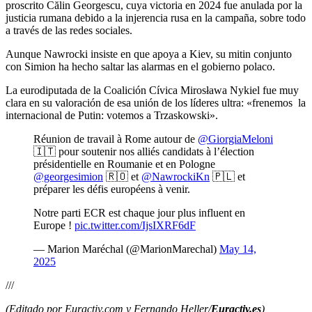
proscrito Călin Georgescu, cuya victoria en 2024 fue anulada por la
justicia rumana debido a la injerencia rusa en la campaña, sobre todo
a través de las redes sociales.
Aunque Nawrocki insiste en que apoya a Kiev, su mitin conjunto
con Simion ha hecho saltar las alarmas en el gobierno polaco.
La eurodiputada de la Coalición Cívica Mirosława Nykiel fue muy
clara en su valoración de esa unión de los líderes ultra: «frenemos la
internacional de Putin: votemos a Trzaskowski».
Réunion de travail à Rome autour de
@GiorgiaMeloni
🇮🇹 pour soutenir nos alliés candidats à l’élection
présidentielle en Roumanie et en Pologne
@georgesimion
🇷🇴 et
@NawrockiKn
🇵🇱 et
préparer les défis européens à venir.
Notre parti ECR est chaque jour plus influent en
Europe !
pic.twitter.com/IjsIXRF6dF
— Marion Maréchal (@MarionMarechal)
May 14,
2025
///
(Editado por Euractiv.com y Fernando Heller/
Euractiv.es
)