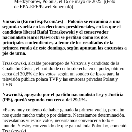
Miedzyborow, Polonia, el 16 de mayo de 2025. [(Foto
de EPA-EFE/Pawel Supernak)]
Varsovia (Euractiv.pl/.com/.es) – Polonia se encamina a una
segunda vuelta en las elecciones presidenciales, en las que el
candidato liberal Rafał Trzaskowski y el conservador
nacionalista Karol Nawrocki se perfilan como los dos
principales contendientes, a tenor de los resultados de la
primera ronda de este domingo, según apuntan las encuestas a
pie de urna.
Trzaskowski, alcalde proeuropeo de Varsovia y candidato de la
Coalición Cívica, el partido de centro-derecha en el poder, obtuvo
cerca del 30,8% de los votos, según un sondeo de Ipsos para la
televisión pública polaca TVP y las emisoras privadas Polsat y
TVN.
Nawrocki, apoyado por el partido nacionalista Ley y Justicia
(PiS), quedó segundo con cerca del 29,1%.
«Estoy muy contento de haber ganado la primera vuelta, pero aún
nos queda mucho trabajo por delante. Necesitamos determinación,
necesitamos vuestros votos, necesitamos convencer a todo el
mundo. Y estoy convencido de que ganará toda Polonia», comentó
Trzaskowski.