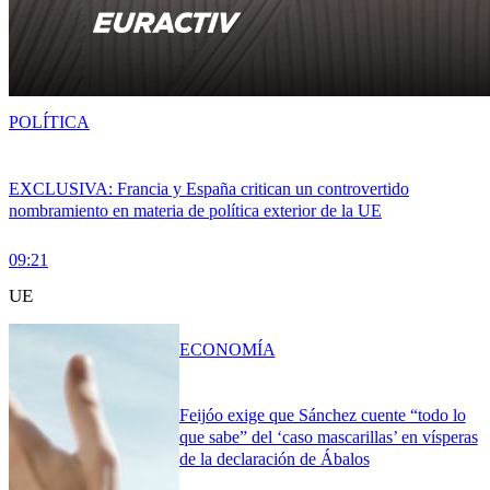
POLÍTICA
EXCLUSIVA: Francia y España critican un controvertido
nombramiento en materia de política exterior de la UE
09:21
UE
ECONOMÍA
Feijóo exige que Sánchez cuente “todo lo
que sabe” del ‘caso mascarillas’ en vísperas
de la declaración de Ábalos