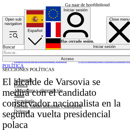
Ga naar de hoofdinhoud
Iniciar sesión
Open sub
Close menu
English
navigation
Español
Français
Has cerrado sesión.
Buscar
Iniciar sesión
Modo oscuro
Deutsch
Acceso
Rapporteur
Economía
Política
Newsletters
Eventos
Trabajo
POLÍTICA
SECCIONES POLÍTICAS
El alcalde de Varsovia se
Economía
Política
medirá con el candidato
Agricultura y alimentación
Salud
conservador nacionalista en la
Tecnología
Energía, medio ambiente y transporte
segunda vuelta presidencial
Defensa
polaca