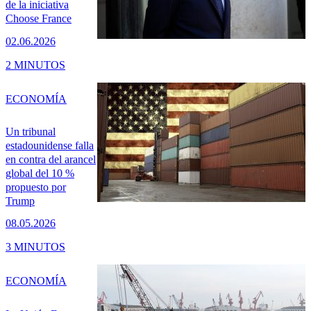
de la iniciativa
Choose France
02.06.2026
2 MINUTOS
ECONOMÍA
Un tribunal
estadounidense falla
en contra del arancel
global del 10 %
propuesto por
Trump
08.05.2026
3 MINUTOS
ECONOMÍA