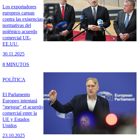
Los exportadores
europeos cargan
contra las exigencias
normativas del
polémico acuerdo
comercial UE-
EE.UU.
30.11.2025
8 MINUTOS
POLÍTICA
El Parlamento
Europeo intentará
"mejorar" el acuerdo
comercial entre la
UE y Estados
Unidos
23.10.2025