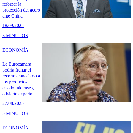
reforzar la
protección del acero
ante China
18.09.2025
3 MINUTOS
ECONOMÍA
La Eurocámara
podría frenar el
recorte arancelario a
los productos
estadounidenses,
advierte experto
27.08.2025
5 MINUTOS
ECONOMÍA