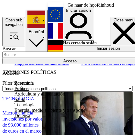
Ga naar de hoofdinhoud
Iniciar sesión
Open sub
Close menu
English
navigation
Español
Français
Has cerrado sesión.
Buscar
Iniciar sesión
Modo oscuro
Deutsch
Acceso
Rapporteur
Economía
Política
Newsletters
Eventos
Trabajo
SECCIONES POLÍTICAS
ACERO
Economía
Filter by section
Política
Agricultura y alimentación
TECNOLOGÍA
Salud
Tecnología
Energía, medio ambiente y transporte
Macron anuncia
Defensa
inversiones por valor
de 93.000 millones
de euros en el marco