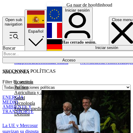
Ga naar de hoofdinhoud
Iniciar sesión
Open sub
Close menu
English
navigation
Español
Français
Has cerrado sesión.
Buscar
Iniciar sesión
Modo oscuro
Deutsch
Acceso
Rapporteur
Economía
Política
Newsletters
Eventos
Trabajo
SECCIONES POLÍTICAS
AMAZONIA
Economía
Filter by section
Política
Agricultura y alimentación
ENERGÍA,
Salud
MEDIO
Tecnología
AMBIENTE Y
Energía, medio ambiente y transporte
TRANSPORTE
Defensa
La UE y Mercosur
suavizan su disputa