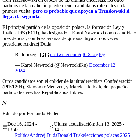
partidos de la coalición pueden tener candidatos diferentes en la
primera vuelta,
pero es probable que apoyen a Trzaskowski si
llega a la segunda.
El principal partido de la oposición polaca, la formación Ley y
Justicia PiS (ECR), ha designado a Karol Nawrocki como candidato
presidencial, con la esperanza de que sustituya al dos veces
presidente Andrzej Duda.
Białobrzegi 🇵🇱
pic.twitter.com/qICX5cgJ0g
— Karol Nawrocki (@NawrockiKn)
December 12,
2024
Otros candidatos son el colíder de la ultraderechista Confederación
(PfE/ESN), Sławomir Mentzen, y Marek Jakubiak, del pequeño
partido de derechas Republicanos Libres.
///
Editado por Fernando Heller
Dec 16, 2024 -
Última actualización: Jan 13, 2025 -
13:42
14:51
Política
Andrzej Duda
Donald Tusk
elecciones polacas 2025