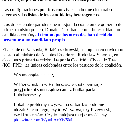
Las configuraciones políticas con vistas al choque electoral son
diversas
y las listas de los candidatos, heterogéneas.
Dos de los cuatro partidos que integran la coalición de gobierno del
primer ministro polaco, Donald Tusk, han acordado respaldar a un
candidato común
,
al tiempo que los otros dos han decidido
presentar a un candidato propio.
El alcalde de Varsovia, Rafał Trzaskowski, se impuso en noviembre
pasado al ministro de Asuntos Exteriores, Radosław Sikorski, en las
elecciones primarias celebradas por la Coalición Cívica de Tusk
(KO, PPE), las únicas celebradas entre los partidos de la coalición.
W samorządach siła 💪
W Przeworsku i w Hrubieszowie spotkałem się z
przyjaciółmi samorządowcami z Podkarpacia i
Lubelszczyzny.
Lokalne problemy i wyzwania są bardzo podobne –
niezależnie od tego, czy to Warszawa, czy Przeworsk,
czy Hrubieszów. Czy to mniejsza miejscowość, czy…
pic.twitter.com/WywhArAW5M