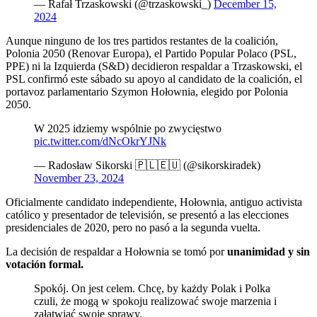
— Rafał Trzaskowski (@trzaskowski_)
December 15,
2024
Aunque ninguno de los tres partidos restantes de la coalición,
Polonia 2050 (Renovar Europa), el Partido Popular Polaco (PSL,
PPE) ni la Izquierda (S&D) decidieron respaldar a Trzaskowski, el
PSL confirmó este sábado su apoyo al candidato de la coalición, el
portavoz parlamentario Szymon Hołownia, elegido por Polonia
2050.
W 2025 idziemy wspólnie po zwycięstwo
pic.twitter.com/dNcOkrYJNk
— Radosław Sikorski 🇵🇱🇪🇺 (@sikorskiradek)
November 23, 2024
Oficialmente candidato independiente, Hołownia, antiguo activista
católico y presentador de televisión, se presentó a las elecciones
presidenciales de 2020, pero no pasó a la segunda vuelta.
La decisión de respaldar a Hołownia se tomó por
unanimidad y sin
votación formal.
Spokój. On jest celem. Chcę, by każdy Polak i Polka
czuli, że mogą w spokoju realizować swoje marzenia i
załatwiać swoje sprawy.