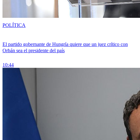
POLÍTICA
El partido gobernante de Hungría quiere que un juez crítico con
Orbán sea el presidente del país
10:44