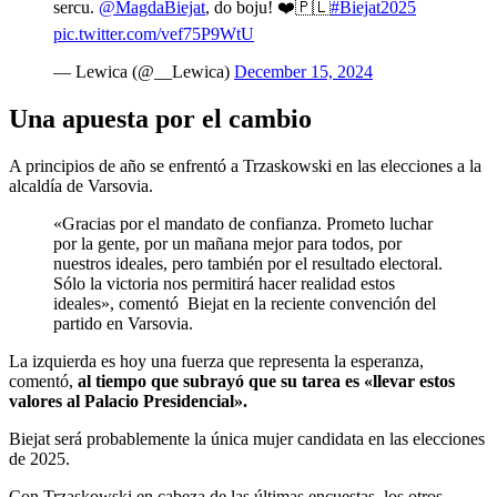
sercu.
@MagdaBiejat
, do boju! ❤️🇵🇱
#Biejat2025
pic.twitter.com/vef75P9WtU
— Lewica (@__Lewica)
December 15, 2024
Una apuesta por el cambio
A principios de año se enfrentó a Trzaskowski en las elecciones a la
alcaldía de Varsovia.
«Gracias por el mandato de confianza. Prometo luchar
por la gente, por un mañana mejor para todos, por
nuestros ideales, pero también por el resultado electoral.
Sólo la victoria nos permitirá hacer realidad estos
ideales», comentó Biejat en la reciente convención del
partido en Varsovia.
La izquierda es hoy una fuerza que representa la esperanza,
comentó,
al tiempo que subrayó que su tarea es «llevar estos
valores al Palacio Presidencial».
Biejat será probablemente la única mujer candidata en las elecciones
de 2025.
Con Trzaskowski en cabeza de las últimas encuestas, los otros