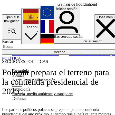
Ga naar de hoofdinhoud
Iniciar sesión
Open sub
Close menu
English
navigation
Español
Français
Has cerrado sesión.
Buscar
Iniciar sesión
Modo oscuro
Deutsch
Acceso
Rapporteur
Economía
Política
Newsletters
Eventos
Trabajo
POLÍTICA
SECCIONES POLÍTICAS
Polonia prepara el terreno para
Economía
Política
la contienda presidencial de
Agricultura y alimentación
Salud
2025
Tecnología
Energía, medio ambiente y transporte
Defensa
Los partidos políticos polacos se preparan para la contienda
presidencial del año próximo, al tiempo que el país calienta motores