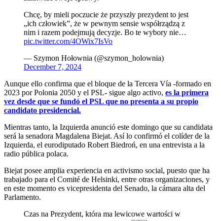
Chcę, by mieli poczucie że przyszły prezydent to jest
„ich człowiek”, że w pewnym sensie współrządzą z
nim i razem podejmują decyzje. Bo te wybory nie…
pic.twitter.com/4OWix7IsVo
— Szymon Hołownia (@szymon_holownia)
December 7, 2024
Aunque ello confirma que el bloque de la Tercera Vía -formado en
2023 por Polonia 2050 y el PSL- sigue algo activo,
es la primera
vez desde que se fundó el PSL que no presenta a su propio
candidato presidencial.
Mientras tanto, la Izquierda anunció este domingo que su candidata
será la senadora Magdalena Biejat. Así lo confirmó el colíder de la
Izquierda, el eurodiputado Robert Biedroń, en una entrevista a la
radio pública polaca.
Biejat posee amplia experiencia en activismo social, puesto que ha
trabajado para el Comité de Helsinki, entre otras organizaciones, y
en este momento es vicepresidenta del Senado, la cámara alta del
Parlamento.
Czas na Prezydent, która ma lewicowe wartości w