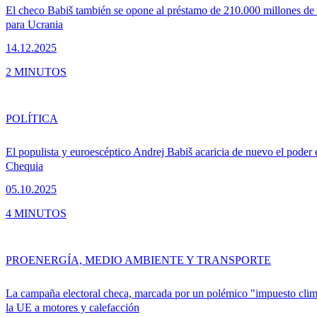
El checo Babiš también se opone al préstamo de 210.000 millones de
para Ucrania
14.12.2025
2 MINUTOS
POLÍTICA
El populista y euroescéptico Andrej Babiš acaricia de nuevo el poder 
Chequia
05.10.2025
4 MINUTOS
PRO
ENERGÍA, MEDIO AMBIENTE Y TRANSPORTE
La campaña electoral checa, marcada por un polémico "impuesto clim
la UE a motores y calefacción