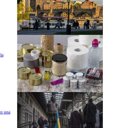
la
ún una