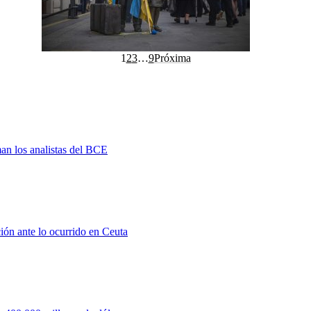
1
2
3
…
9
Próxima
man los analistas del BCE
ión ante lo ocurrido en Ceuta