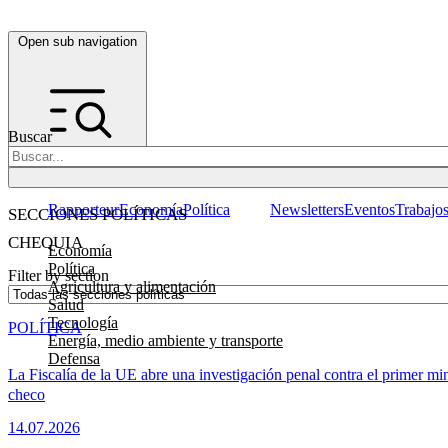
Open sub navigation
Buscar
Rapporteur
Economía
Política
Newsletters
Eventos
Trabajo
SECCIONES POLÍTICAS
CHEQUIA
Economía
Política
Filter by section
Agricultura y alimentación
Salud
Tecnología
POLÍTICA
Energía, medio ambiente y transporte
Defensa
La Fiscalía de la UE abre una investigación penal contra el primer min
checo
14.07.2026