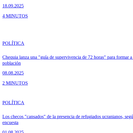
18.09.2025
4 MINUTOS
POLÍTICA
Chequia lanza una "guía de supervivencia de 72 horas" para formar a 
población
08.08.2025
2 MINUTOS
POLÍTICA
Los checos "cansados" de la presencia de refugiados ucranianos, seg
encuesta
01.08.2025