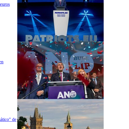
 euros
en
ático" de