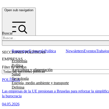
Open sub navigation
Buscar
Rapporteur
Economía
Política
Newsletters
Eventos
Trabajo
SECCIONES POLÍTICAS
EMPRESAS
Economía
Política
Filter by section
Agricultura y alimentación
Salud
Tecnología
POLÍTICA
Energía, medio ambiente y transporte
Defensa
Las empresas de la UE presionan a Bruselas para reforzar la simplific
la burocracia
04.05.2026