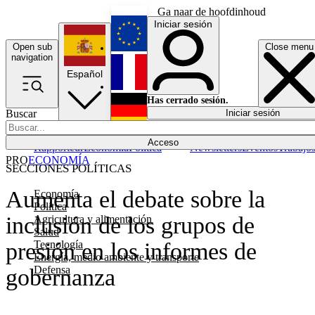
Ga naar de hoofdinhoud
Iniciar sesión
Open sub
Close menu
English
navigation
Español
Français
Has cerrado sesión.
Buscar
Iniciar sesión
Modo oscuro
Deutsch
Acceso
Rapporteur
Economía
Política
Newsletters
Eventos
Trabajo
PRO
ECONOMÍA
SECCIONES POLÍTICAS
Aumenta el debate sobre la
Economía
Política
inclusión de los grupos de
Agricultura y alimentación
Salud
Tecnología
presión en los informes de
Energía, medio ambiente y transporte
Defensa
gobernanza