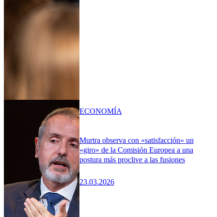
ECONOMÍA
Murtra observa con «satisfacción» un
«giro» de la Comisión Europea a una
postura más proclive a las fusiones
23.03.2026