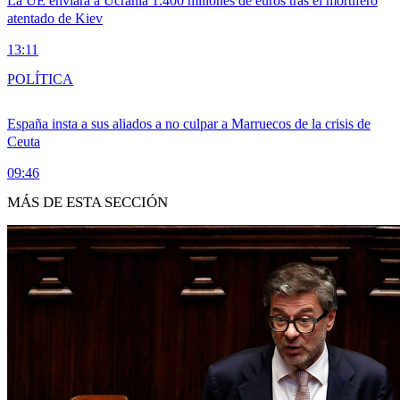
La UE enviará a Ucrania 1.400 millones de euros tras el mortífero
atentado de Kiev
13:11
POLÍTICA
España insta a sus aliados a no culpar a Marruecos de la crisis de
Ceuta
09:46
MÁS DE ESTA SECCIÓN