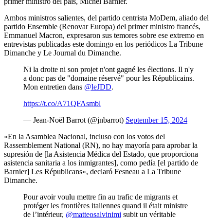
primer ministro del país, Michel Barnier.
Ambos ministros salientes, del partido centrista MoDem, aliado del
partido Ensemble (Renovar Europa) del primer ministro francés,
Emmanuel Macron, expresaron sus temores sobre ese extremo en
entrevistas publicadas este domingo en los periódicos La Tribune
Dimanche y Le Journal du Dimanche.
Ni la droite ni son projet n'ont gagné les élections. Il n'y
a donc pas de "domaine réservé" pour les Républicains.
Mon entretien dans
@leJDD
.
https://t.co/A71QFAsmbl
— Jean-Noël Barrot (@jnbarrot)
September 15, 2024
«En la Asamblea Nacional, incluso con los votos del
Rassemblement National (RN), no hay mayoría para aprobar la
supresión de [la Asistencia Médica del Estado, que proporciona
asistencia sanitaria a los inmigrantes], como pedía [el partido de
Barnier] Les Républicans», declaró Fesneau a La Tribune
Dimanche.
Pour avoir voulu mettre fin au trafic de migrants et
protéger les frontières italiennes quand il était ministre
de l’intérieur,
@matteosalvinimi
subit un véritable