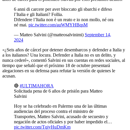
6 anni di carcere per aver bloccato gli sbarchi e difeso
l’Italia e gli Italiani? Follia.
Difendere l’Italia non è un reato e io non mollo, né ora
né mai.
pic.twitter.com/auWMYHBqsM
— Matteo Salvini (@matteosalvinimi)
September 14,
2024
«¿Seis años de cárcel por detener desembarcos y defender a Italia y
a los italianos? Una locura. Defender a Italia no es un delito, y
nunca cederé», comentó Salvini en sus cuentas en redes sociales, al
tiempo que señaló que el próximo 18 de octubre presentará
alegaciones en su defensa para refutar la versión de quienes le
acusan.
🔴
#ULTIMAHORA
Solicitada pena de 6 años de prisión para Matteo
Salvini
Hoy se ha celebrado en Palermo una de las últimas
audiencias del proceso contra el ministro de
Transportes, Matteo Salvini, acusado de secuestro y
negación de actos oficiales y por haber impedido el…
pic.twitter.com/TqiyHuDmKm