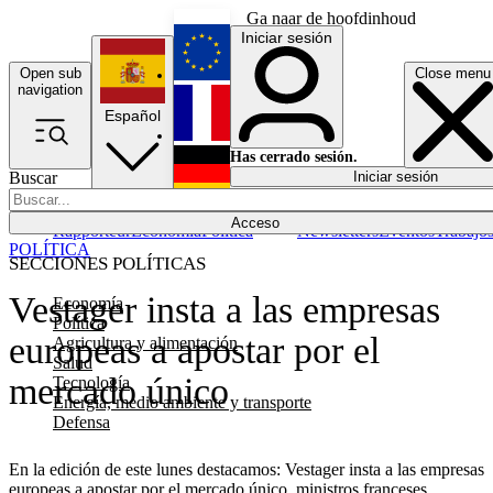
Ga naar de hoofdinhoud
Iniciar sesión
Open sub
Close menu
English
navigation
Español
Français
Has cerrado sesión.
Buscar
Iniciar sesión
Modo oscuro
Deutsch
Acceso
Rapporteur
Economía
Política
Newsletters
Eventos
Trabajo
POLÍTICA
SECCIONES POLÍTICAS
Vestager insta a las empresas
Economía
Política
europeas a apostar por el
Agricultura y alimentación
Salud
mercado único
Tecnología
Energía, medio ambiente y transporte
Defensa
En la edición de este lunes destacamos: Vestager insta a las empresas
europeas a apostar por el mercado único, ministros franceses