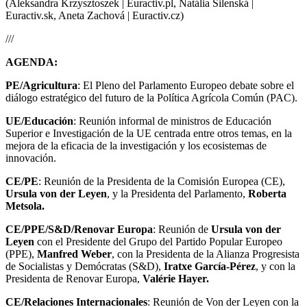
(Aleksandra Krzysztoszek | Euractiv.pl, Natália Silenská |
Euractiv.sk, Aneta Zachová | Euractiv.cz)
///
AGENDA:
PE/Agricultura
: El Pleno del Parlamento Europeo debate sobre el
diálogo estratégico del futuro de la Política Agrícola Común (PAC).
UE/Educación
: Reunión informal de ministros de Educación
Superior e Investigación de la UE centrada entre otros temas, en la
mejora de la eficacia de la investigación y los ecosistemas de
innovación.
CE/PE
: Reunión de la Presidenta de la Comisión Europea (CE),
Ursula von der Leyen
, y la Presidenta del Parlamento,
Roberta
Metsola.
CE/PPE/S&D/Renovar Europa
: Reunión de
Ursula von der
Leyen
con el Presidente del Grupo del Partido Popular Europeo
(PPE),
Manfred Weber
, con la Presidenta de la Alianza Progresista
de Socialistas y Demócratas (S&D),
Iratxe García-Pérez
, y con la
Presidenta de Renovar Europa,
Valérie Hayer.
CE/Relaciones Internacionales
: Reunión de Von der Leyen con la