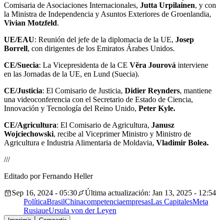
Comisaria de Asociaciones Internacionales,
Jutta Urpilainen
, y con
la Ministra de Independencia y Asuntos Exteriores de Groenlandia,
Vivian Motzfeld
.
UE/EAU
: Reunión del jefe de la diplomacia de la UE,
Josep
Borrell
, con dirigentes de los Emiratos Árabes Unidos.
CE/Suecia
: La Vicepresidenta de la CE
Vĕra Jourová
interviene
en las Jornadas de la UE, en Lund (Suecia).
CE/Justicia
: El Comisario de Justicia,
Didier Reynders
, mantiene
una videoconferencia con el Secretario de Estado de Ciencia,
Innovación y Tecnología del Reino Unido,
Peter Kyle.
CE/Agricultura
: El Comisario de Agricultura,
Janusz
Wojciechowski
, recibe al Viceprimer Ministro y Ministro de
Agricultura e Industria Alimentaria de Moldavia,
Vladimir Bolea.
///
Editado por Fernando Heller
Sep 16, 2024 - 05:30
Última actualización: Jan 13, 2025 - 12:54
Política
Brasil
China
competencia
empresas
Las Capitales
Meta
Rusia
ue
Ursula von der Leyen