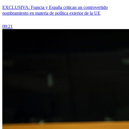
EXCLUSIVA: Francia y España critican un controvertido
nombramiento en materia de política exterior de la UE
09:21