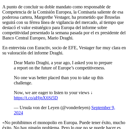
A punto de concluir su doble mandato como responsable de
Competencia de la Comisión Europea, la Comisaria saliente de esa
poderosa cartera, Margrethe Vestager, ha prometido que Bruselas
seguirá con su férrea línea de vigilancia del mercado, al tiempo que
destacó el valor estratégico para Europa del informe sobre
competitividad presentado la semana pasada por el ex presidente del
Banco Central Europeo, Mario Draghi.
En entrevista con Euractiv, socio de EFE, Vestager fue muy clara en
su valoración del informe Draghi.
Dear Mario Draghi, a year ago, I asked you to prepare
a report on the future of Europe’s competitiveness.
No one was better placed than you to take up this
challenge.
Now, we are eager to listen to your views ↓
https://t.co/aHjnX6Si5D
— Ursula von der Leyen (@vonderleyen)
September 9,
2024
«No prohibimos el monopolio en Europa. Puede tener éxito, mucho
éxito. No hay ningún problema. Pero lo que no se puede hacer es