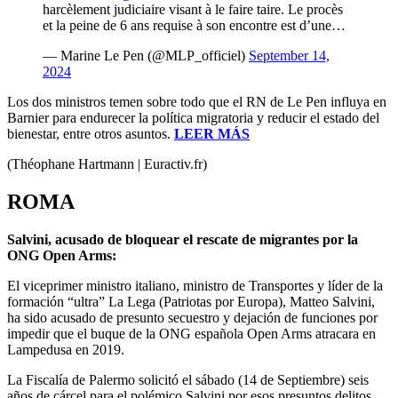
harcèlement judiciaire visant à le faire taire. Le procès
et la peine de 6 ans requise à son encontre est d’une…
— Marine Le Pen (@MLP_officiel)
September 14,
2024
Los dos ministros temen sobre todo que el RN de Le Pen influya en
Barnier para endurecer la política migratoria y reducir el estado del
bienestar, entre otros asuntos.
LEER MÁS
(Théophane Hartmann | Euractiv.fr)
ROMA
Salvini, acusado de bloquear el rescate de migrantes por la
ONG Open Arms:
El viceprimer ministro italiano, ministro de Transportes y líder de la
formación “ultra” La Lega (Patriotas por Europa), Matteo Salvini,
ha sido acusado de presunto secuestro y dejación de funciones por
impedir que el buque de la ONG española Open Arms atracara en
Lampedusa en 2019.
La Fiscalía de Palermo solicitó el sábado (14 de Septiembre) seis
años de cárcel para el polémico Salvini por esos presuntos delitos.