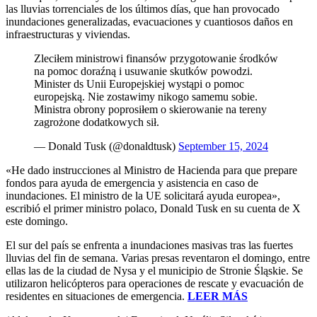
las lluvias torrenciales de los últimos días, que han provocado
inundaciones generalizadas, evacuaciones y cuantiosos daños en
infraestructuras y viviendas.
Zleciłem ministrowi finansów przygotowanie środków
na pomoc doraźną i usuwanie skutków powodzi.
Minister ds Unii Europejskiej wystąpi o pomoc
europejską. Nie zostawimy nikogo samemu sobie.
Ministra obrony poprosiłem o skierowanie na tereny
zagrożone dodatkowych sił.
— Donald Tusk (@donaldtusk)
September 15, 2024
«He dado instrucciones al Ministro de Hacienda para que prepare
fondos para ayuda de emergencia y asistencia en caso de
inundaciones. El ministro de la UE solicitará ayuda europea»,
escribió el primer ministro polaco, Donald Tusk en su cuenta de X
este domingo.
El sur del país se enfrenta a inundaciones masivas tras las fuertes
lluvias del fin de semana. Varias presas reventaron el domingo, entre
ellas las de la ciudad de Nysa y el municipio de Stronie Śląskie. Se
utilizaron helicópteros para operaciones de rescate y evacuación de
residentes en situaciones de emergencia.
LEER MÁS