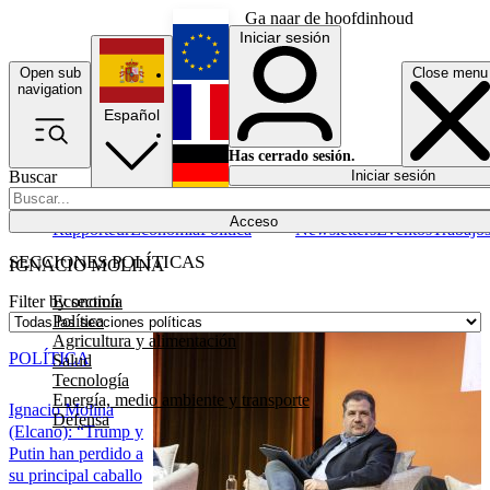
Ga naar de hoofdinhoud
Iniciar sesión
Open sub
Close menu
English
navigation
Español
Français
Has cerrado sesión.
Buscar
Iniciar sesión
Modo oscuro
Deutsch
Acceso
Rapporteur
Economía
Política
Newsletters
Eventos
Trabajo
SECCIONES POLÍTICAS
IGNACIO MOLINA
Economía
Filter by section
Política
Agricultura y alimentación
POLÍTICA
Salud
Tecnología
Energía, medio ambiente y transporte
Ignacio Molina
Defensa
(Elcano): “Trump y
Putin han perdido a
su principal caballo