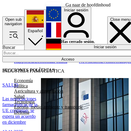
Ga naar de hoofdinhoud
Iniciar sesión
Open sub
Close menu
English
navigation
Español
Français
Has cerrado sesión.
Buscar
Iniciar sesión
Modo oscuro
Deutsch
Acceso
Rapporteur
Economía
Política
Newsletters
Eventos
Trabajo
SECCIONES POLÍTICAS
INDUSTRIA FAMACÉUTICA
Economía
SALUD
Política
Agricultura y alimentación
Salud
Las negociaciones
Tecnología
farmacéuticas de la
Energía, medio ambiente y transporte
UE continúan: se
Defensa
espera un acuerdo
en diciembre