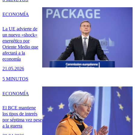
ECONOMÍA
La UE advierte de
un nuevo «shock»
energético por
Oriente Medio que
afectará a la
economía
21.05.2026
5 MINUTOS
ECONOMÍA
El BCE mantiene
los tipos de interés
por séptima vez pese
a la guerra