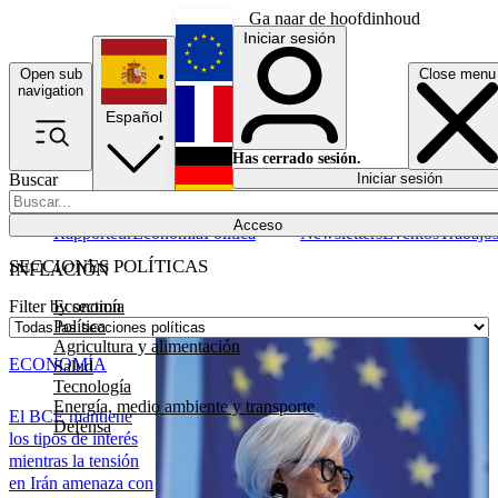
Ga naar de hoofdinhoud
Iniciar sesión
Open sub
Close menu
English
navigation
Español
Français
Has cerrado sesión.
Buscar
Iniciar sesión
Modo oscuro
Deutsch
Acceso
Rapporteur
Economía
Política
Newsletters
Eventos
Trabajo
SECCIONES POLÍTICAS
INFLACIÓN
Economía
Filter by section
Política
Agricultura y alimentación
ECONOMÍA
Salud
Tecnología
Energía, medio ambiente y transporte
El BCE mantiene
Defensa
los tipos de interés
mientras la tensión
en Irán amenaza con