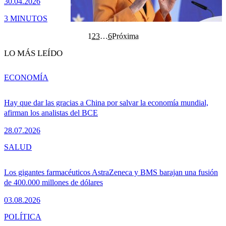
30.04.2026
3 MINUTOS
1
2
3
…
6
Próxima
LO MÁS LEÍDO
ECONOMÍA
Hay que dar las gracias a China por salvar la economía mundial,
afirman los analistas del BCE
28.07.2026
SALUD
Los gigantes farmacéuticos AstraZeneca y BMS barajan una fusión
de 400.000 millones de dólares
03.08.2026
POLÍTICA