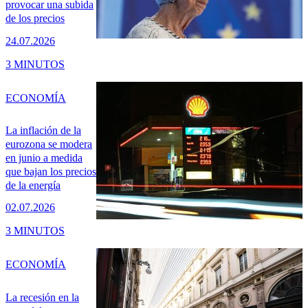
provocar una subida
de los precios
24.07.2026
3 MINUTOS
ECONOMÍA
La inflación de la
eurozona se modera
en junio a medida
que bajan los precios
de la energía
02.07.2026
3 MINUTOS
ECONOMÍA
La recesión en la