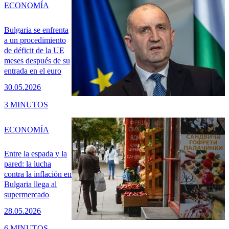
ECONOMÍA
Bulgaria se enfrenta
a un procedimiento
de déficit de la UE
meses después de su
entrada en el euro
30.05.2026
3 MINUTOS
ECONOMÍA
Entre la espada y la
pared: la lucha
contra la inflación en
Bulgaria llega al
supermercado
28.05.2026
6 MINUTOS