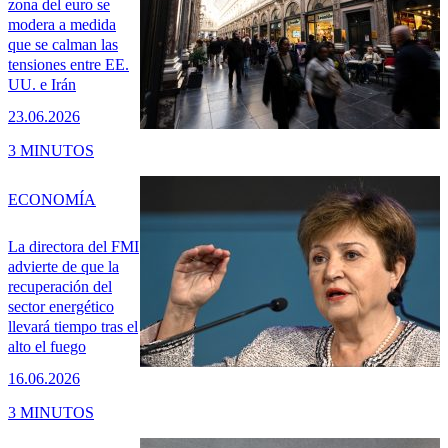
zona del euro se
modera a medida
que se calman las
tensiones entre EE.
UU. e Irán
23.06.2026
3 MINUTOS
ECONOMÍA
La directora del FMI
advierte de que la
recuperación del
sector energético
llevará tiempo tras el
alto el fuego
16.06.2026
3 MINUTOS