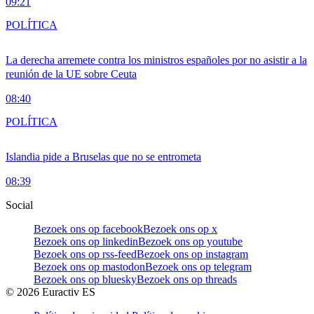
09:21
POLÍTICA
La derecha arremete contra los ministros españoles por no asistir a la
reunión de la UE sobre Ceuta
08:40
POLÍTICA
Islandia pide a Bruselas que no se entrometa
08:39
Social
Bezoek ons op facebook
Bezoek ons op x
Bezoek ons op linkedin
Bezoek ons op youtube
Bezoek ons op rss-feed
Bezoek ons op instagram
Bezoek ons op mastodon
Bezoek ons op telegram
Bezoek ons op bluesky
Bezoek ons op threads
©
2026
Euractiv ES