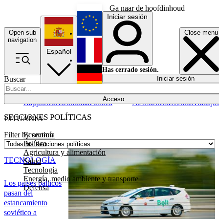
Ga naar de hoofdinhoud
Iniciar sesión
Open sub
Close menu
English
navigation
Español
Français
Has cerrado sesión.
Buscar
Iniciar sesión
Modo oscuro
Deutsch
Acceso
Rapporteur
Economía
Política
Newsletters
Eventos
Trabajo
SECCIONES POLÍTICAS
LITUANIA
Economía
Filter by section
Política
Agricultura y alimentación
TECNOLOGÍA
Salud
Tecnología
Energía, medio ambiente y transporte
Los países bálticos
Defensa
pasan del
estancamiento
soviético a