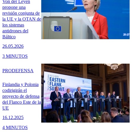
Von der Leyen
propone una
revisión conjunta de
la UE y la OTAN de
los sistemas
antidrones del
Báltico
26.05.2026
3 MINUTOS
PRO
DEFENSA
Finlandia y Polonia
codirigirán el
proyecto de defensa
del Flanco Este de la
UE
16.12.2025
4 MINUTOS