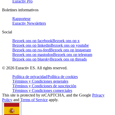
Euractiv Pro
Boletines informativos
Rapporteur
Euractiv Newsletters
Social
Bezoek ons op facebook
Bezoek ons op x
Bezoek ons op linkedin
Bezoek ons op youtube
Bezoek ons op rss-feed
Bezoek ons op instagram
Bezoek ons op mastodon
Bezoek ons op telegram
Bezoek ons op bluesky
Bezoek ons op threads
©
2026
Euractiv ES. All rights reserved.
Política de privacidad
Política de cookies
Términos y Condiciones generales
Términos y Condiciones de suscripción
Términos y Condiciones comerciales
This site is protected by reCAPTCHA, and the Google
Privacy
Policy
and
Terms of Service
apply.