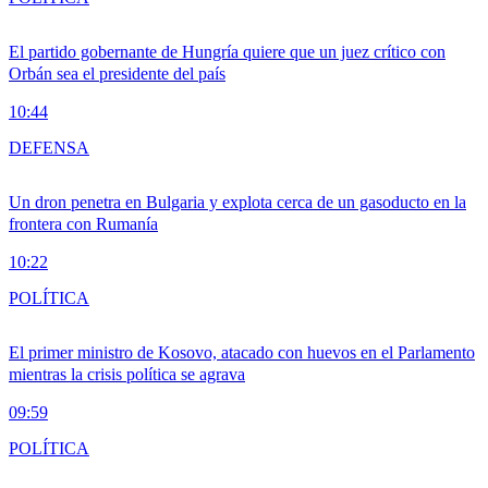
El partido gobernante de Hungría quiere que un juez crítico con
Orbán sea el presidente del país
10:44
DEFENSA
Un dron penetra en Bulgaria y explota cerca de un gasoducto en la
frontera con Rumanía
10:22
POLÍTICA
El primer ministro de Kosovo, atacado con huevos en el Parlamento
mientras la crisis política se agrava
09:59
POLÍTICA