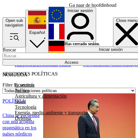
Ga naar de hoofdinhoud
Iniciar sesión
Open sub
Close menu
English
navigation
Español
Français
Has cerrado sesión.
Buscar
Iniciar sesión
Modo oscuro
Deutsch
Acceso
Rapporteur
Economía
Política
Newsletters
Eventos
Trabajo
SECCIONES POLÍTICAS
NORUEGA
Economía
Filter by section
Política
Agricultura y alimentación
POLÍTICA
Salud
Tecnología
Energía, medio ambiente y transporte
China se encuentra
Defensa
con una acogida
pragmática en los
países nórdicos