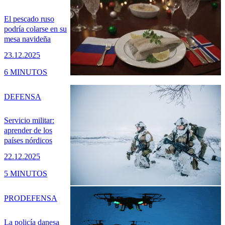
El pescado ruso
podría colarse en su
mesa navideña
23.12.2025
6 MINUTOS
DEFENSA
Servicio militar:
aprender de los
países nórdicos
22.12.2025
5 MINUTOS
PRO
DEFENSA
La policía danesa