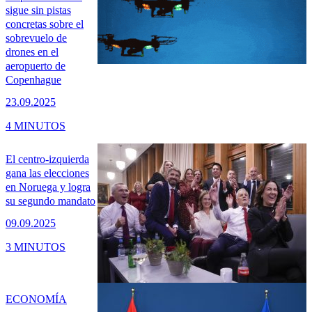
sigue sin pistas
concretas sobre el
sobrevuelo de
drones en el
aeropuerto de
Copenhague
23.09.2025
4 MINUTOS
El centro-izquierda
gana las elecciones
en Noruega y logra
su segundo mandato
09.09.2025
3 MINUTOS
ECONOMÍA