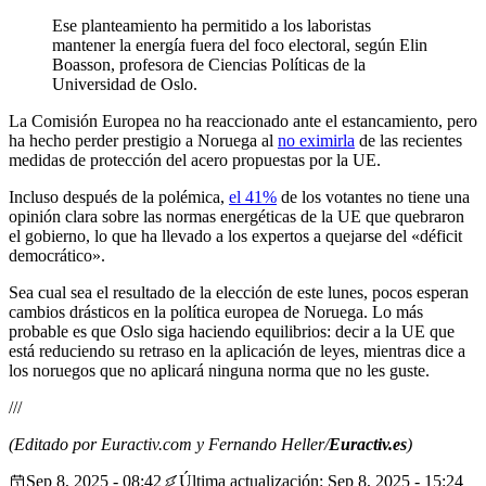
Ese planteamiento ha permitido a los laboristas
mantener la energía fuera del foco electoral, según Elin
Boasson, profesora de Ciencias Políticas de la
Universidad de Oslo.
La Comisión Europea no ha reaccionado ante el estancamiento, pero
ha hecho perder prestigio a Noruega al
no eximirla
de las recientes
medidas de protección del acero propuestas por la UE.
Incluso después de la polémica,
el 41%
de los votantes no tiene una
opinión clara sobre las normas energéticas de la UE que quebraron
el gobierno, lo que ha llevado a los expertos a quejarse del «déficit
democrático».
Sea cual sea el resultado de la elección de este lunes, pocos esperan
cambios drásticos en la política europea de Noruega. Lo más
probable es que Oslo siga haciendo equilibrios: decir a la UE que
está reduciendo su retraso en la aplicación de leyes, mientras dice a
los noruegos que no aplicará ninguna norma que no les guste.
///
(Editado por Euractiv.com y Fernando Heller/
Euractiv.es
)
Sep 8, 2025 - 08:42
Última actualización: Sep 8, 2025 - 15:24