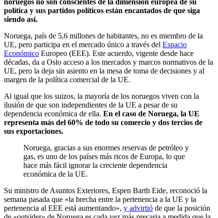
noruegos no son conscientes de la dimensión europea de su
política y sus partidos políticos están encantados de que siga
siendo así.
Noruega, país de 5,6 millones de habitantes, no es miembro de la
UE, pero participa en el mercado único a través del
Espacio
Económico
Europeo (EEE). Este acuerdo, vigente desde hace
décadas, da a Oslo acceso a los mercados y marcos normativos de la
UE, pero la deja sin asiento en la mesa de toma de decisiones y al
margen de la política comercial de la UE.
Al igual que los suizos, la mayoría de los noruegos viven con la
ilusión de que son independientes de la UE a pesar de su
dependencia económica de ella.
En el caso de Noruega, la UE
representa más del 60% de todo su comercio y dos tercios de
sus exportaciones.
Noruega, gracias a sus enormes reservas de petróleo y
gas, es uno de los países más ricos de Europa, lo que
hace más fácil ignorar la creciente dependencia
económica de la UE.
Su ministro de Asuntos Exteriores, Espen Barth Eide, reconoció la
semana pasada que «la brecha entre la pertenencia a la UE y la
pertenencia al EEE está aumentando»,
y advirtió
de que la posición
de «outsider» de Noruega es cada vez más precaria a medida que la