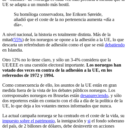
UE se adapta a un mundo más hostil.
Su homóloga conservadora, Ine Eriksen Søreide,
añadió que el coste de la no pertenencia aumenta «día a
día».
A nivel nacional, la historia es totalmente distinta. Más de la
mitad
(55%
) de los noruegos se opone a la adhesión a la UE, lo que
descarta un referéndum de adhesión como el que se está
debatiendo
en Islandia.
Otro 12% no lo tiene claro, y sólo un 3-4% considera que la
UE/EEE es una cuestión electoral importante.
Los noruegos han
votado dos veces en contra de la adhesión a la UE, en los
referendos de 1972 y 1994.
Como consecuencia de ello, los asuntos de la UE están en gran
medida fuera de la vista de los debates públicos noruegos. Los
corresponsales noruegos en Bruselas están
desapareciendo
, y sólo
dos reporteros están en contacto con el día a día de la política de la
UE, lo que deja a los votantes menos informados que nunca.
La actual campaña noruega se ha centrado en el coste de la vida, su
impuesto sobre el patrimonio
, la inmigración y
si
el fondo soberano
del país, de 2 billones de dólares, debe desinvertir en acciones