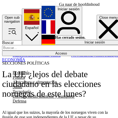
Ga naar de hoofdinhoud
Iniciar sesión
Open sub
Close menu
English
navigation
Español
Français
Has cerrado sesión.
Buscar
Iniciar sesión
Modo oscuro
Deutsch
Acceso
Rapporteur
Economía
Política
Newsletters
Eventos
Trabajo
ECONOMÍA
SECCIONES POLÍTICAS
La UE ¿lejos del debate
Economía
Política
ciudadano en las elecciones
Agricultura y alimentación
Salud
noruegas de este lunes?
Tecnología
Energía, medio ambiente y transporte
Defensa
Al igual que los suizos, la mayoría de los noruegos viven con la
ilusión de que son independientes de la UE a pesar de su