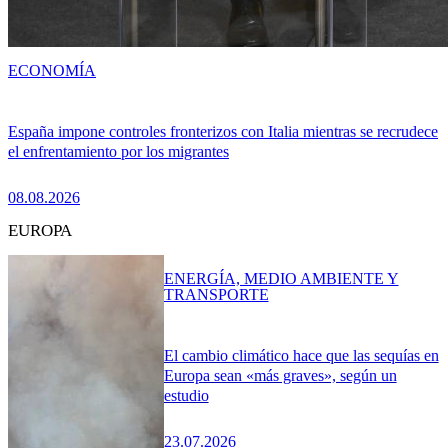
ECONOMÍA
España impone controles fronterizos con Italia mientras se recrudece
el enfrentamiento por los migrantes
08.08.2026
EUROPA
ENERGÍA, MEDIO AMBIENTE Y
TRANSPORTE
El cambio climático hace que las sequías en
Europa sean «más graves», según un
estudio
23.07.2026