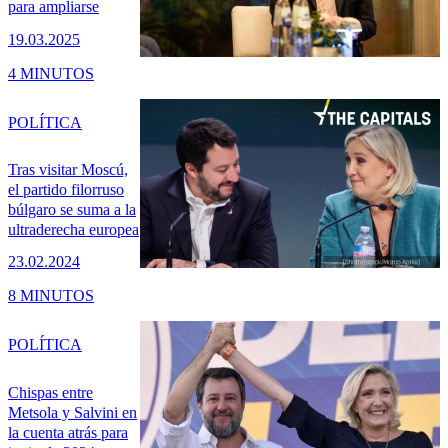
para ampliarse
19.03.2025
4 MINUTOS
POLÍTICA
Tras visitar Moscú,
el partido filorruso
búlgaro se suma a la
ultraderecha europea
23.02.2024
8 MINUTOS
POLÍTICA
Chispas entre
Metsola y Salvini en
la cuenta atrás para