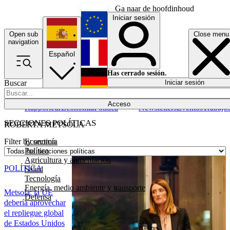
Ga naar de hoofdinhoud
Iniciar sesión
Open sub
Close menu
English
navigation
Español
Français
Has cerrado sesión.
Buscar
Iniciar sesión
Modo oscuro
Deutsch
Acceso
Rapporteur
Economía
Política
Newsletters
Eventos
Trabajo
SECCIONES POLÍTICAS
ROBERTA METSOLA
Economía
Filter by section
Política
Agricultura y alimentación
POLÍTICA
Salud
Tecnología
Energía, medio ambiente y transporte
Metsola: la UE
Defensa
debería aprovechar
el repliegue global
de Estados Unidos