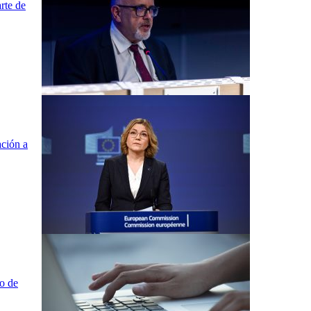
rte de
ación a
o de