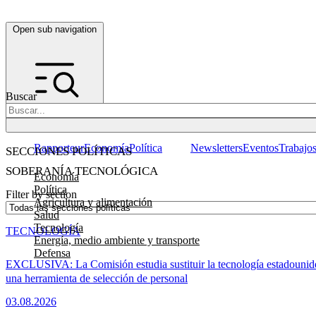
Open sub navigation
Buscar
Rapporteur
Economía
Política
Newsletters
Eventos
Trabajo
SECCIONES POLÍTICAS
SOBERANÍA TECNOLÓGICA
Economía
Política
Filter by section
Agricultura y alimentación
Salud
Tecnología
TECNOLOGÍA
Energía, medio ambiente y transporte
Defensa
EXCLUSIVA: La Comisión estudia sustituir la tecnología estadounid
una herramienta de selección de personal
03.08.2026