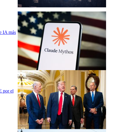
de IA más
E por el