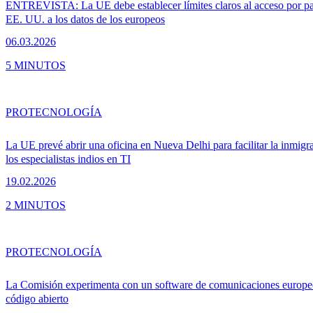
ENTREVISTA: La UE debe establecer límites claros al acceso por pa
EE. UU. a los datos de los europeos
06.03.2026
5 MINUTOS
PRO
TECNOLOGÍA
La UE prevé abrir una oficina en Nueva Delhi para facilitar la inmigr
los especialistas indios en TI
19.02.2026
2 MINUTOS
PRO
TECNOLOGÍA
La Comisión experimenta con un software de comunicaciones europe
código abierto