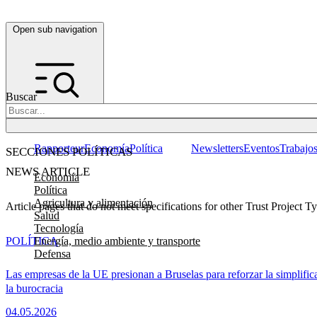
Open sub navigation
Buscar
Rapporteur
Economía
Política
Newsletters
Eventos
Trabajo
SECCIONES POLÍTICAS
NEWS ARTICLE
Economía
Política
Agricultura y alimentación
Article pages that do not meet specifications for other Trust Project T
Salud
Tecnología
Energía, medio ambiente y transporte
POLÍTICA
Defensa
Las empresas de la UE presionan a Bruselas para reforzar la simplific
la burocracia
04.05.2026