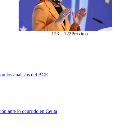
1
2
3
…
122
Próxima
man los analistas del BCE
ión ante lo ocurrido en Ceuta