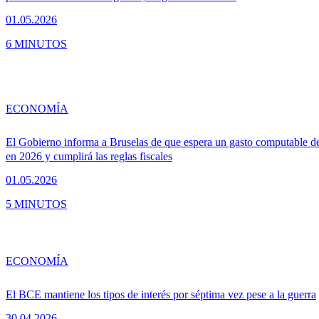
01.05.2026
6 MINUTOS
ECONOMÍA
El Gobierno informa a Bruselas de que espera un gasto computable d
en 2026 y cumplirá las reglas fiscales
01.05.2026
5 MINUTOS
ECONOMÍA
El BCE mantiene los tipos de interés por séptima vez pese a la guerra
30.04.2026