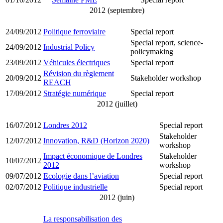
2012 (septembre)
24/09/2012
Politique ferroviaire
Special report
Special report, science-
24/09/2012
Industrial Policy
policymaking
23/09/2012
Véhicules électriques
Special report
Révision du règlement
20/09/2012
Stakeholder workshop
REACH
17/09/2012
Stratégie numérique
Special report
2012 (juillet)
16/07/2012
Londres 2012
Special report
Stakeholder
12/07/2012
Innovation, R&D (Horizon 2020)
workshop
Impact économique de Londres
Stakeholder
10/07/2012
2012
workshop
09/07/2012
Ecologie dans l’aviation
Special report
02/07/2012
Politique industrielle
Special report
2012 (juin)
La responsabilisation des