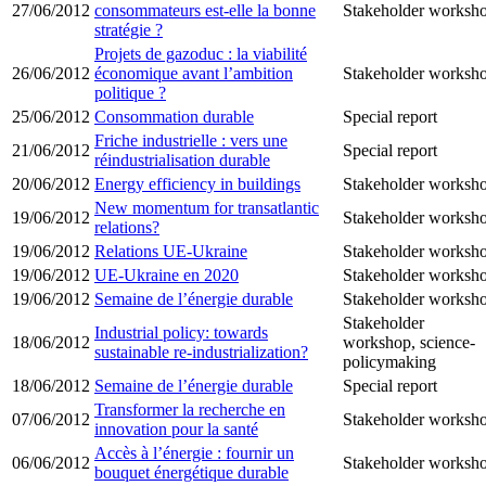
27/06/2012
consommateurs est-elle la bonne
Stakeholder worksh
stratégie ?
Projets de gazoduc : la viabilité
26/06/2012
économique avant l’ambition
Stakeholder worksh
politique ?
25/06/2012
Consommation durable
Special report
Friche industrielle : vers une
21/06/2012
Special report
réindustrialisation durable
20/06/2012
Energy efficiency in buildings
Stakeholder worksh
New momentum for transatlantic
19/06/2012
Stakeholder worksh
relations?
19/06/2012
Relations UE-Ukraine
Stakeholder worksh
19/06/2012
UE-Ukraine en 2020
Stakeholder worksh
19/06/2012
Semaine de l’énergie durable
Stakeholder worksh
Stakeholder
Industrial policy: towards
18/06/2012
workshop, science-
sustainable re-industrialization?
policymaking
18/06/2012
Semaine de l’énergie durable
Special report
Transformer la recherche en
07/06/2012
Stakeholder worksh
innovation pour la santé
Accès à l’énergie : fournir un
06/06/2012
Stakeholder worksh
bouquet énergétique durable