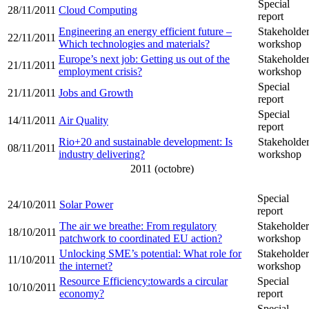
Special
28/11/2011
Cloud Computing
report
Engineering an energy efficient future –
Stakeholde
22/11/2011
Which technologies and materials?
workshop
Europe’s next job: Getting us out of the
Stakeholde
21/11/2011
employment crisis?
workshop
Special
21/11/2011
Jobs and Growth
report
Special
14/11/2011
Air Quality
report
Rio+20 and sustainable development: Is
Stakeholde
08/11/2011
industry delivering?
workshop
2011 (octobre)
Special
24/10/2011
Solar Power
report
The air we breathe: From regulatory
Stakeholder
18/10/2011
patchwork to coordinated EU action?
workshop
Unlocking SME’s potential: What role for
Stakeholder
11/10/2011
the internet?
workshop
Resource Efficiency:towards a circular
Special
10/10/2011
economy?
report
Special