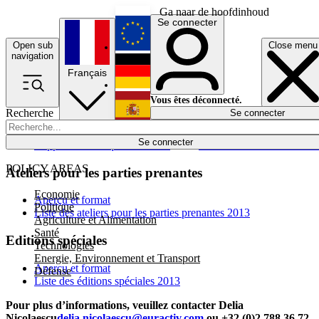
Ga naar de hoofdinhoud
Se connecter
Open sub
Close menu
English
navigation
Français
Deutsch
Vous êtes déconnecté.
Recherche
Se connecter
Español
Lumières éteintes
Se connecter
Rapporteur
Politique
Économie
Newsletters
Evénements
Em
POLICY AREAS
Ateliers pour les parties prenantes
Economie
Aperçu et format
Politique
Liste des ateliers pour les parties prenantes 2013
Agriculture et Alimentation
Santé
Editions spéciales
Technologies
Energie, Environnement et Transport
Aperçu et format
Défense
Liste des éditions spéciales 2013
Pour plus d’informations, veuillez contacter Delia
Nicolaescu
delia.nicolaescu@euractiv.com
ou +32 (0)2 788 36 72