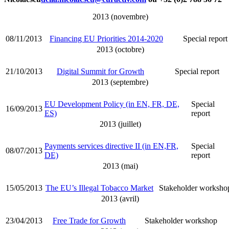
2013 (novembre)
08/11/2013
Financing EU Priorities 2014-2020
Special report
2013 (octobre)
21/10/2013
Digital Summit for Growth
Special report
2013 (septembre)
EU Development Policy (in EN, FR, DE,
Special
16/09/2013
ES)
report
2013 (juillet)
Payments services directive II (in EN,FR,
Special
08/07/2013
DE)
report
2013 (mai)
15/05/2013
The EU’s Illegal Tobacco Market
Stakeholder worksho
2013 (avril)
23/04/2013
Free Trade for Growth
Stakeholder workshop