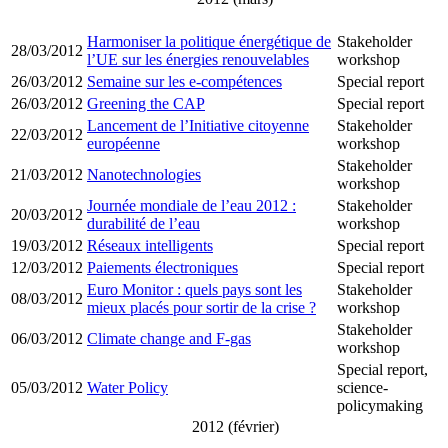
Harmoniser la politique énergétique de
Stakeholder
28/03/2012
l’UE sur les énergies renouvelables
workshop
26/03/2012
Semaine sur les e-compétences
Special report
26/03/2012
Greening the CAP
Special report
Lancement de l’Initiative citoyenne
Stakeholder
22/03/2012
européenne
workshop
Stakeholder
21/03/2012
Nanotechnologies
workshop
Journée mondiale de l’eau 2012 :
Stakeholder
20/03/2012
durabilité de l’eau
workshop
19/03/2012
Réseaux intelligents
Special report
12/03/2012
Paiements électroniques
Special report
Euro Monitor : quels pays sont les
Stakeholder
08/03/2012
mieux placés pour sortir de la crise ?
workshop
Stakeholder
06/03/2012
Climate change and F-gas
workshop
Special report,
05/03/2012
Water Policy
science-
policymaking
2012 (février)