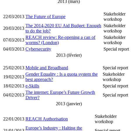
2013 (mars)
Stakeholder
22/03/2013
The Future of Europe
workshop
The 2014-2020 EU Aid Budget: Enough
Stakeholder
20/03/2013
to do the job?
workshop
REACH review: Re-opening a can of
Stakeholder
07/03/2013
worms? (London)
workshop
04/03/2013
Cybersecurity
Special report
2013 (février)
25/02/2013
Mobile and Broadband
Special report
Gender Equality : Is a quota system the
Stakeholder
19/02/2013
best approach?
workshop
18/02/2013
e-Skills
Special report
The internet: Europe’s Future Growth
04/02/2013
Special report
Driver?
2013 (janvier)
Stakeholder
22/01/2013
REACH Authorisation
workshop
Europe’s Industry : Halting the
21/01/2013
Special report