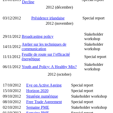
Decline
2012 (décembre)
03/12/2012
Présidence irlandaise
Special report
2012 (novembre)
Stakeholder
29/11/2012
Broadcasting policy
workshop
Atelier sur les techniques de
Stakeholder
14/11/2012
communication
workshop
Feuille de route sur l’efficacité
11/11/2012
Special report
énergétique
Stakeholder
06/11/2012
Youth and Policy: A Healthy Mix?
workshop
2012 (octobre)
17/10/2012
Eye on Active Ageing
Special report
15/10/2012
Horizon 2020
Special report
09/10/2012
Stratégie numérique
Stakeholder workshop
08/10/2012
Free Trade Agreement
Special report
02/10/2012
Semaine PME
Stakeholder workshop
01/10/2012
Semaine PME
Special report