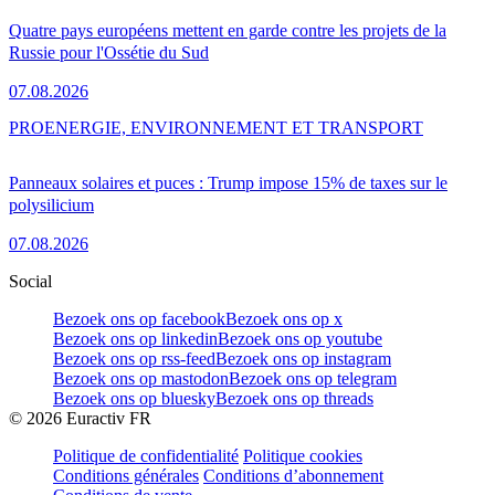
Quatre pays européens mettent en garde contre les projets de la
Russie pour l'Ossétie du Sud
07.08.2026
PRO
ENERGIE, ENVIRONNEMENT ET TRANSPORT
Panneaux solaires et puces : Trump impose 15% de taxes sur le
polysilicium
07.08.2026
Social
Bezoek ons op facebook
Bezoek ons op x
Bezoek ons op linkedin
Bezoek ons op youtube
Bezoek ons op rss-feed
Bezoek ons op instagram
Bezoek ons op mastodon
Bezoek ons op telegram
Bezoek ons op bluesky
Bezoek ons op threads
©
2026
Euractiv FR
Politique de confidentialité
Politique cookies
Conditions générales
Conditions d’abonnement