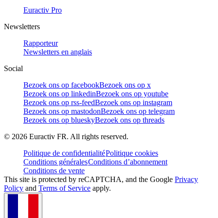
Euractiv Pro
Newsletters
Rapporteur
Newsletters en anglais
Social
Bezoek ons op facebook
Bezoek ons op x
Bezoek ons op linkedin
Bezoek ons op youtube
Bezoek ons op rss-feed
Bezoek ons op instagram
Bezoek ons op mastodon
Bezoek ons op telegram
Bezoek ons op bluesky
Bezoek ons op threads
©
2026
Euractiv FR. All rights reserved.
Politique de confidentialité
Politique cookies
Conditions générales
Conditions d’abonnement
Conditions de vente
This site is protected by reCAPTCHA, and the Google
Privacy
Policy
and
Terms of Service
apply.