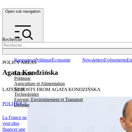
Open sub navigation
Recherche
Rapporteur
Politique
Économie
Newsletters
Evénements
Em
POLICY AREAS
Agata Kondzińska
Economie
Politique
Agriculture et Alimentation
Santé
LATEST POSTS FROM AGATA KONDZIŃSKA
Technologies
Energie, Environnement et Transport
POLITIQUE
Défense
La France ne
veut plus
financer une