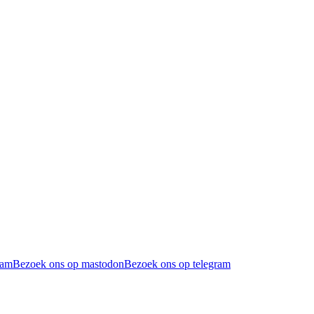
ram
Bezoek ons op mastodon
Bezoek ons op telegram