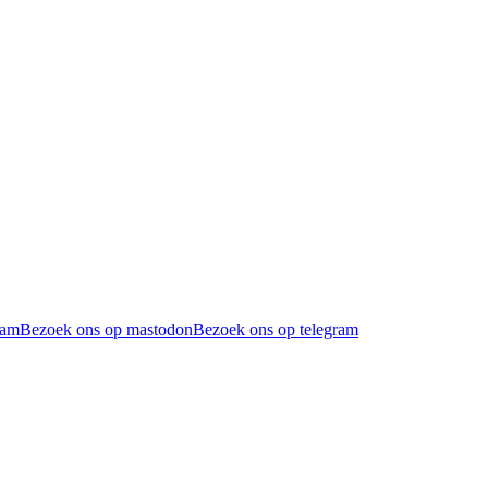
ram
Bezoek ons op mastodon
Bezoek ons op telegram