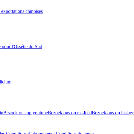
s exportations chinoises
e pour l'Ossétie du Sud
licium
in
Bezoek ons op youtube
Bezoek ons op rss-feed
Bezoek ons op instag
les
Conditions d’abonnement
Conditions de vente