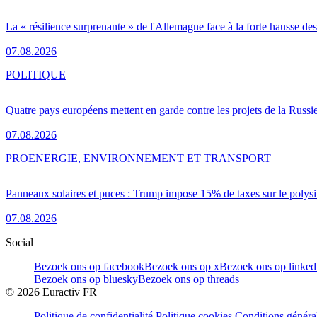
La « résilience surprenante » de l'Allemagne face à la forte hausse de
07.08.2026
POLITIQUE
Quatre pays européens mettent en garde contre les projets de la Russi
07.08.2026
PRO
ENERGIE, ENVIRONNEMENT ET TRANSPORT
Panneaux solaires et puces : Trump impose 15% de taxes sur le polysi
07.08.2026
Social
Bezoek ons op facebook
Bezoek ons op x
Bezoek ons op linked
Bezoek ons op bluesky
Bezoek ons op threads
©
2026
Euractiv FR
Politique de confidentialité
Politique cookies
Conditions généra