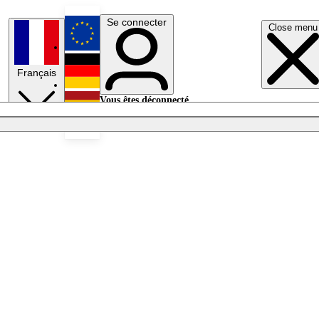
Se connecter
Close menu
English
Français
Deutsch
Vous êtes déconnecté.
Se connecter
Español
Lumières éteintes