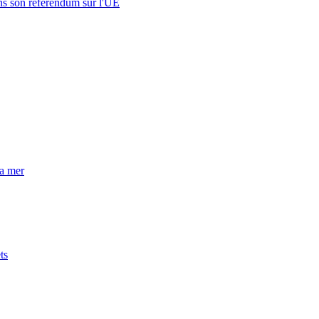
s son référendum sur l'UE
la mer
ts