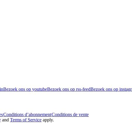
in
Bezoek ons op youtube
Bezoek ons op rss-feed
Bezoek ons op instag
es
Conditions d’abonnement
Conditions de vente
y
and
Terms of Service
apply.