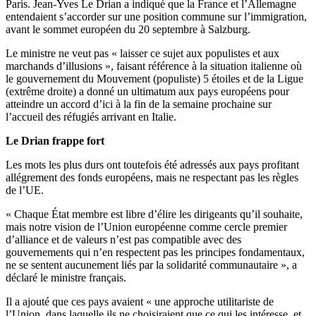
Paris. Jean-Yves Le Drian a indiqué que la France et l’Allemagne
entendaient s’accorder sur une position commune sur l’immigration,
avant le sommet européen du 20 septembre à Salzburg.
Le ministre ne veut pas « laisser ce sujet aux populistes et aux
marchands d’illusions », faisant référence à la situation italienne où
le gouvernement du Mouvement (populiste) 5 étoiles et de la Ligue
(extrême droite) a donné un ultimatum aux pays européens pour
atteindre un accord d’ici à la fin de la semaine prochaine sur
l’accueil des réfugiés arrivant en Italie.
Le Drian frappe fort
Les mots les plus durs ont toutefois été adressés aux pays profitant
allégrement des fonds européens, mais ne respectant pas les règles
de l’UE.
« Chaque État membre est libre d’élire les dirigeants qu’il souhaite,
mais notre vision de l’Union européenne comme cercle premier
d’alliance et de valeurs n’est pas compatible avec des
gouvernements qui n’en respectent pas les principes fondamentaux,
ne se sentent aucunement liés par la solidarité communautaire », a
déclaré le ministre français.
Il a ajouté que ces pays avaient « une approche utilitariste de
l’Union, dans laquelle ils ne choisiraient que ce qui les intéresse, et