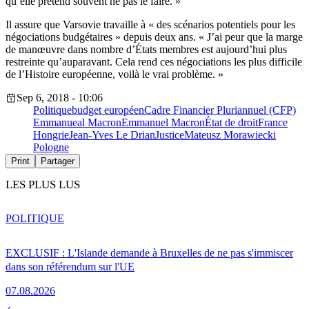
qu’elle prétend souvent ne pas le faire. »
Il assure que Varsovie travaille à « des scénarios potentiels pour les
négociations budgétaires » depuis deux ans. « J’ai peur que la marge
de manœuvre dans nombre d’États membres est aujourd’hui plus
restreinte qu’auparavant. Cela rend ces négociations les plus difficile
de l’Histoire européenne, voilà le vrai problème. »
Sep 6, 2018 - 10:06
Politique
budget européen
Cadre Financier Pluriannuel (CFP)
Emmanueal Macron
Emmanuel Macron
État de droit
France
Hongrie
Jean-Yves Le Drian
Justice
Mateusz Morawiecki
Pologne
Print
Partager
LES PLUS LUS
POLITIQUE
EXCLUSIF : L'Islande demande à Bruxelles de ne pas s'immiscer
dans son référendum sur l'UE
07.08.2026