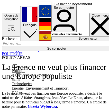
Ga naar de hoofdinhoud
Se connecter
Open sub
Close menu
English
navigation
Français
Deutsch
Vous êtes déconnecté.
Recherche
Se connecter
Español
Lumières éteintes
Se connecter
Rapporteur
Politique
Économie
Newsletters
Evénements
Em
POLITIQUE
POLICY AREAS
La France ne veut plus financer
Economie
Politique
une Europe populiste
Agriculture et Alimentation
Santé
Technologies
Energie, Environnement et Transport
Défense
La France ne veut pas financer une Europe populiste, a déclaré le
ministre des Affaires étrangères, Jean-Yves Le Drian, alors que la
bataille pour le nouveau budget à long terme s’amorce. Un article de
notre partenaire,
Gazeta Wyborcza
.