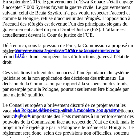
En septembre 2015, le gouvernement d’Ewa Kopacz s’était engagé
à accepter 7 000 Syriens fuyant la guerre civile. Le gouvernement
suivant, celui de Beata Szydło, n’a pas voulu respecter l’accord et
comme la Hongrie, refuse d’accueillir des réfugiés. L’opposition à
l’accueil des réfugiés est devenue l’un des principaux slogans du
gouvernement actuel du parti Droit et Justice (PiS). L’affaire est
actuellement devant la Cour de justice de l’UE.
Déjà en mai, sous la pression de Paris, la Commission a proposé un
Varsovie menace de passer outre la Cour de justice de
règlement permettant à partir de 2020 une suspension ou une
l’UE
réduction des fonds européens lors d’infractions graves à l’état de
droit.
Ces violations incluent des menaces à l’indépendance du système
judiciaire ou la non application des décisions des tribunaux. La
décision de la Commission par rapport à la suspension des fonds,
par exemple pour la Pologne, pourrait seulement être bloquée par
une majorité qualifiée.
Le Conseil européen a brièvement discuté de ce projet avant les
La Pologne défend son «droit à modeler» son système
vacances. Le gouvernement polonais s’attendait à voir une réticence
judiciaire
beaucoup plus importante des États membres à un renforcement des
pouvoirs de la Commission face au respect de l’état de droit, mais le
projet n’a été rejeté que par la Pologne elle-même et la Hongrie. Le
règlement sera donc, selon des prévisions non officielles, soutenu