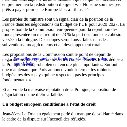
en premier lieu la redistribution d’argent ». « Nous ne sommes pas
prêts à payer pour cette Europe-là », a-t-il insisté.
Les paroles du ministre sont un signal clair de la position de la
France dans les négociations du budget de l’UE pour 2020-2027. La
proposition de la Commission européenne pour la répartition des
fonds présentée fin mai réduit de 23 % la part des fonds de cohésion
versée à la Pologne. Des coupes seront aussi faites dans les
subventions aux agriculteurs et au développement rural.
Les propositions de la Commission sont le point de départ de
Bruxelles veut moins de fonds pour la Pologne, plus
négociations plus approfondies et les coupes dans les fonds dédiés à
pour l’Italie
la Pologne seront probablement encore plus importantes. Surtout
que maintenant que Paris annonce vouloir fermer les robinets
budgétaires des « pays qui ne respectent pas les principes
fondamentaux ».
Et au vu de la mauvaise réputation de la Pologne, sa position de
négociation risque d’être affaiblie.
Un budget européen conditionné à l’état de droit
Jean-Yves Le Drian a également parlé du manque de solidarité dans
le cadre de la dispute sur l’accueil des réfugiés.