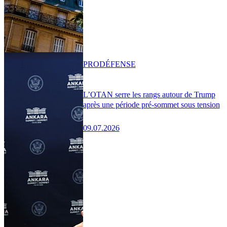
PRO
DÉFENSE
L’OTAN serre les rangs autour de Trump
après une période pré-sommet sous tension
09.07.2026