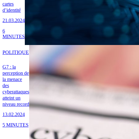
cartes
d’identité
21.03.2024
6
MINUTES
POLITIQUE
G7 : la
perception de
la menace
des
cyberattaques
atteint un
niveau record
13.02.2024
5 MINUTES