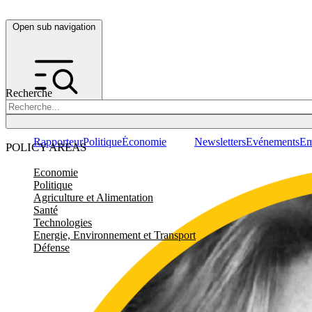
Open sub navigation
Recherche
Rapporteur
Politique
Économie
Newsletters
Evénements
Em
POLICY AREAS
Economie
Politique
Agriculture et Alimentation
Santé
Technologies
Energie, Environnement et Transport
Défense