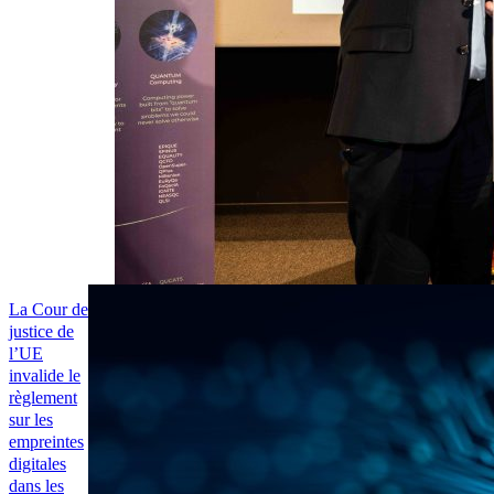
La Cour de
justice de
l’UE
invalide le
règlement
sur les
empreintes
digitales
dans les