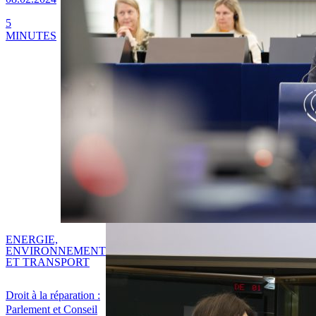
5
MINUTES
ENERGIE,
ENVIRONNEMENT
ET TRANSPORT
Droit à la réparation :
Parlement et Conseil