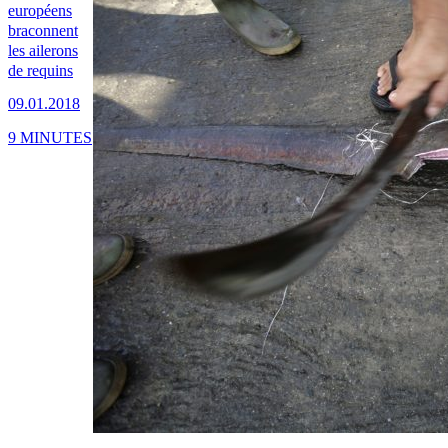
européens
braconnent
les ailerons
de requins
09.01.2018
9 MINUTES