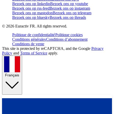
Bezoek ons op linkedin
Bezoek ons op youtube
Bezoek ons op rss-feed
Bezoek ons op instagram
Bezoek ons op mastodon
Bezoek ons op telegram
Bezoek ons op bluesky
Bezoek ons op threads
©
2026
Euractiv FR. All rights reserved.
Politique de confidentialité
Politique cookies
Conditions générales
Conditions d’abonnement
Conditions de vente
This site is protected by reCAPTCHA, and the Google
Privacy
Policy
and
Terms of Service
apply.
Français