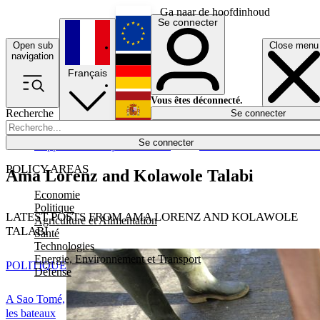
Ga naar de hoofdinhoud
Se connecter
Open sub
Close menu
English
navigation
Français
Deutsch
Vous êtes déconnecté.
Recherche
Se connecter
Español
Lumières éteintes
Se connecter
Rapporteur
Politique
Économie
Newsletters
Evénements
Em
POLICY AREAS
Ama Lorenz and Kolawole Talabi
Economie
Politique
LATEST POSTS FROM AMA LORENZ AND KOLAWOLE
Agriculture et Alimentation
TALABI
Santé
Technologies
Energie, Environnement et Transport
POLITIQUE
Défense
A Sao Tomé,
les bateaux