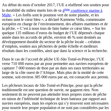
Au début du mois d’octobre 2017, l’UE a réaffirmé son soutien pour
ème
la durabilité du milieu marin lors de sa
4
conférence marine à
Malte
. « Les forêts sont le poumon vert de notre planète, et les
océans sont le cœur bleu », a déclaré Karmenu Vella, commissaire
européen en charge de l’environnement, des affaires maritimes et de
la pêche. « C’est à nous tous de faire battre ce cœur bleu. » Sur les
quelque 135 millions d’euros du budget de l’UE dépensés chaque
année dans les accords de pêche, environ 46 % sont destinés au
développement durable du secteur de la pêche locale – création
d’emplois, soutien aux pêcheries de petite échelle et meilleurs
résultats dans les contrôles, ainsi que dans la science et la recherche.
Dans le cas de l’accord de pêche UE-São Tomé-et-Principe, l’UE
verse 710 000 euros par an pour permettre aux navires européens de
capturer 7 000 tonnes de thon par an dans ses eaux territoriales au
large de la côte ouest de l’Afrique. Mais plus de la moitié de cette
somme, soit environ 385 000 euros par an, est consacrée aux permis.
Les pêcheurs locaux de São Tomé-et-Principe, pour qui la pêche
traditionnelle est une question de survie, ne gagnent rien. Non
seulement ils ne peuvent pas atteindre leurs propres zones de pêche
en raison de l’infériorité technique de leurs bateaux par rapport aux
navires européens, mais les espèces qui s’y trouvent sont nécessaires
pour nourrir leur propre population et ne sont pas considérées par les