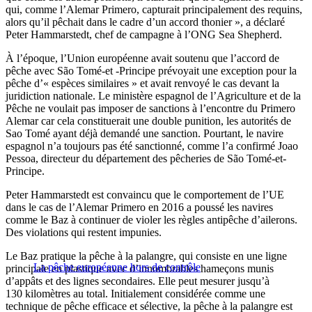
qui, comme l’Alemar Primero, capturait principalement des requins,
alors qu’il pêchait dans le cadre d’un accord thonier », a déclaré
Peter Hammarstedt, chef de campagne à l’ONG Sea Shepherd.
À l’époque, l’Union européenne avait soutenu que l’accord de
pêche avec São Tomé-et -Principe prévoyait une exception pour la
pêche d’« espèces similaires » et avait renvoyé le cas devant la
juridiction nationale. Le ministère espagnol de l’Agriculture et de la
Pêche ne voulait pas imposer de sanctions à l’encontre du Primero
Alemar car cela constituerait une double punition, les autorités de
Sao Tomé ayant déjà demandé une sanction. Pourtant, le navire
espagnol n’a toujours pas été sanctionné, comme l’a confirmé Joao
Pessoa, directeur du département des pêcheries de São Tomé-et-
Principe.
Peter Hammarstedt est convaincu que le comportement de l’UE
dans le cas de l’Alemar Primero en 2016 a poussé les navires
comme le Baz à continuer de violer les règles antipêche d’ailerons.
Des violations qui restent impunies.
Le Baz pratique la pêche à la palangre, qui consiste en une ligne
La pêche européenne hors de contrôle
principale en plastique avec d’innombrables hameçons munis
d’appâts et des lignes secondaires. Elle peut mesurer jusqu’à
130 kilomètres au total. Initialement considérée comme une
technique de pêche efficace et sélective, la pêche à la palangre est