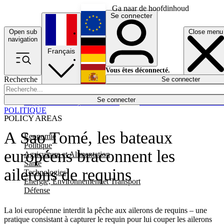
Ga naar de hoofdinhoud
Se connecter
Open sub
Close menu
English
navigation
Français
Deutsch
Vous êtes déconnecté.
Recherche
Se connecter
Español
Lumières éteintes
Se connecter
Rapporteur
Politique
Économie
Newsletters
Evénements
Em
POLITIQUE
POLICY AREAS
A Sao Tomé, les bateaux
Economie
Politique
européens braconnent les
Agriculture et Alimentation
Santé
ailerons de requins
Technologies
Energie, Environnement et Transport
Défense
La loi européenne interdit la pêche aux ailerons de requins – une
pratique consistant à capturer le requin pour lui couper les ailerons