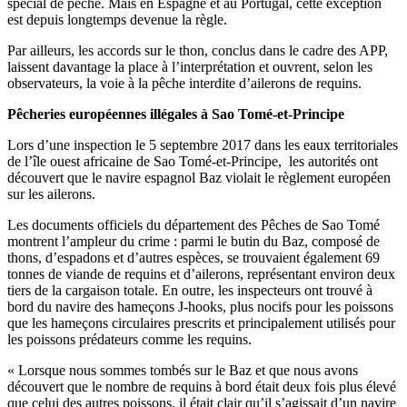
spécial de pêche. Mais en Espagne et au Portugal, cette exception
est depuis longtemps devenue la règle.
Par ailleurs, les accords sur le thon, conclus dans le cadre des APP,
laissent davantage la place à l’interprétation et ouvrent, selon les
observateurs, la voie à la pêche interdite d’ailerons de requins.
Pêcheries européennes illégales à Sao Tomé-et-Principe
Lors d’une inspection le 5 septembre 2017 dans les eaux territoriales
de l’île ouest africaine de Sao Tomé-et-Principe, les autorités ont
découvert que le navire espagnol Baz violait le règlement européen
sur les ailerons.
Les documents officiels du département des Pêches de Sao Tomé
montrent l’ampleur du crime : parmi le butin du Baz, composé de
thons, d’espadons et d’autres espèces, se trouvaient également 69
tonnes de viande de requins et d’ailerons, représentant environ deux
tiers de la cargaison totale. En outre, les inspecteurs ont trouvé à
bord du navire des hameçons J-hooks, plus nocifs pour les poissons
que les hameçons circulaires prescrits et principalement utilisés pour
les poissons prédateurs comme les requins.
« Lorsque nous sommes tombés sur le Baz et que nous avons
découvert que le nombre de requins à bord était deux fois plus élevé
que celui des autres poissons, il était clair qu’il s’agissait d’un navire