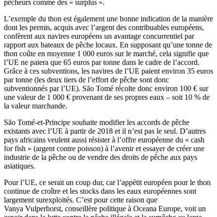
pêcheurs comme des « surplus ».
L’exemple du thon est également une bonne indication de la manière
dont les permis, acquis avec l’argent des contribuables européens,
confèrent aux navires européens un avantage concurrentiel par
rapport aux bateaux de pêche locaux. En supposant qu’une tonne de
thon coûte en moyenne 1 000 euros sur le marché, cela signifie que
l’UE ne paiera que 65 euros par tonne dans le cadre de l’accord.
Grâce à ces subventions, les navires de l’UE paient environ 35 euros
par tonne (les deux tiers de l’effort de pêche sont donc
subventionnés par l’UE). São Tomé récolte donc environ 100 € sur
une valeur de 1 000 € provenant de ses propres eaux – soit 10 % de
la valeur marchande.
São Tomé-et-Principe souhaite modifier les accords de pêche
existants avec l’UE à partir de 2018 et il n’est pas le seul. D’autres
pays africains veulent aussi résister à l’offre européenne du « cash
for fish » (argent contre poisson) à l’avenir et essayer de créer une
industrie de la pêche ou de vendre des droits de pêche aux pays
asiatiques.
Pour l’UE, ce serait un coup dur, car l’appétit européen pour le thon
continue de croître et les stocks dans les eaux européennes sont
largement surexploités. C’est pour cette raison que
Vanya Vulperhorst, conseillère politique à Oceana Europe, voit un