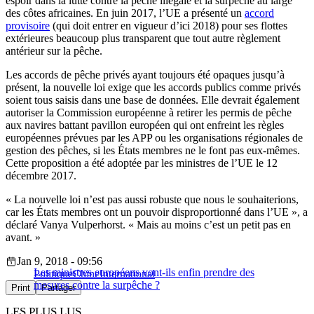
espoir dans la lutte contre la pêche illégale et la surpêche au large
des côtes africaines. En juin 2017, l’UE a présenté un
accord
provisoire
(qui doit entrer en vigueur d’ici 2018) pour ses flottes
extérieures beaucoup plus transparent que tout autre règlement
antérieur sur la pêche.
Les accords de pêche privés ayant toujours été opaques jusqu’à
présent, la nouvelle loi exige que les accords publics comme privés
soient tous saisis dans une base de données. Elle devrait également
autoriser la Commission européenne à retirer les permis de pêche
aux navires battant pavillon européen qui ont enfreint les règles
européennes prévues par les APP ou les organisations régionales de
gestion des pêches, si les États membres ne le font pas eux-mêmes.
Cette proposition a été adoptée par les ministres de l’UE le 12
décembre 2017.
« La nouvelle loi n’est pas aussi robuste que nous le souhaiterions,
car les États membres ont un pouvoir disproportionné dans l’UE », a
déclaré Vanya Vulperhorst. « Mais au moins c’est un petit pas en
avant. »
Jan 9, 2018 - 09:56
Les ministres européens vont-ils enfin prendre des
Politique
Chine
International
mesures contre la surpêche ?
Print
Partager
LES PLUS LUS