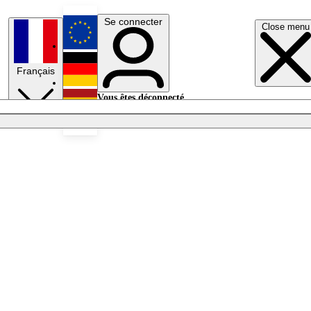
Se connecter
Close menu
English
Français
Deutsch
Vous êtes déconnecté.
Se connecter
Español
Lumières éteintes