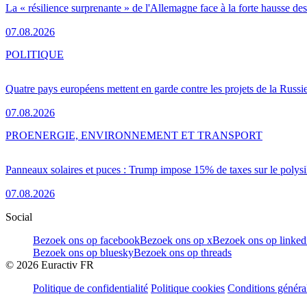
La « résilience surprenante » de l'Allemagne face à la forte hausse de
07.08.2026
POLITIQUE
Quatre pays européens mettent en garde contre les projets de la Russi
07.08.2026
PRO
ENERGIE, ENVIRONNEMENT ET TRANSPORT
Panneaux solaires et puces : Trump impose 15% de taxes sur le polysi
07.08.2026
Social
Bezoek ons op facebook
Bezoek ons op x
Bezoek ons op linked
Bezoek ons op bluesky
Bezoek ons op threads
©
2026
Euractiv FR
Politique de confidentialité
Politique cookies
Conditions généra