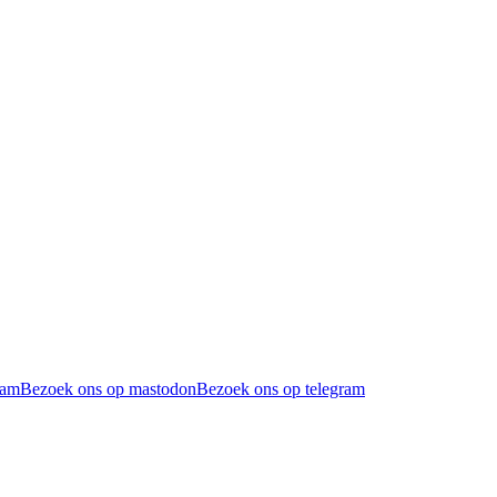
ram
Bezoek ons op mastodon
Bezoek ons op telegram