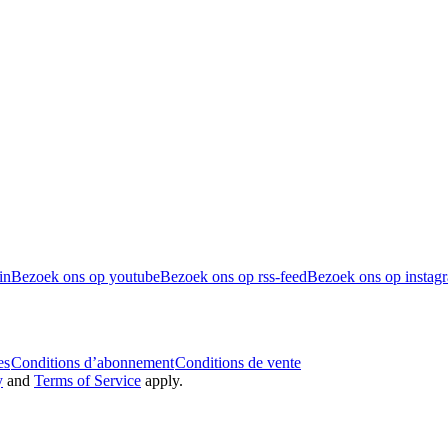
in
Bezoek ons op youtube
Bezoek ons op rss-feed
Bezoek ons op instag
es
Conditions d’abonnement
Conditions de vente
y
and
Terms of Service
apply.