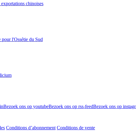
s exportations chinoises
e pour l'Ossétie du Sud
licium
in
Bezoek ons op youtube
Bezoek ons op rss-feed
Bezoek ons op instag
les
Conditions d’abonnement
Conditions de vente