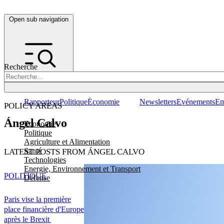
Open sub navigation
Recherche
Rapporteur
Politique
Économie
Newsletters
Evénements
Em
POLICY AREAS
Ángel Calvo
Economie
Politique
Agriculture et Alimentation
Santé
LATEST POSTS FROM ÁNGEL CALVO
Technologies
Energie, Environnement et Transport
POLITIQUE
Défense
Paris vise la première
place financière d'Europe
après le Brexit