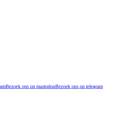
ram
Bezoek ons op mastodon
Bezoek ons op telegram