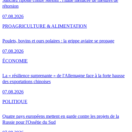
Sánchez riposte contre Meloni : l'Italie menacée de mesures de
rétorsion
07.08.2026
PRO
AGRICULTURE & ALIMENTATION
Poulets, bovins et ours polaires : la grippe aviaire se propage
07.08.2026
ÉCONOMIE
La « résilience surprenante » de l'Allemagne face à la forte hausse
des exportations chinoises
07.08.2026
POLITIQUE
Quatre pays européens mettent en garde contre les projets de la
Russie pour l'Ossétie du Sud