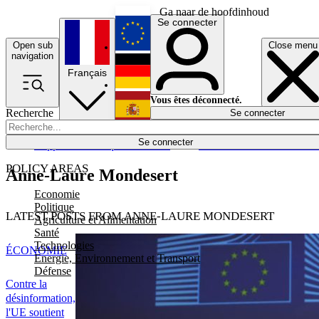
Ga naar de hoofdinhoud
Se connecter
Open sub
Close menu
English
navigation
Français
Deutsch
Vous êtes déconnecté.
Recherche
Se connecter
Español
Lumières éteintes
Se connecter
Rapporteur
Politique
Économie
Newsletters
Evénements
Em
POLICY AREAS
Anne-Laure Mondesert
Economie
Politique
LATEST POSTS FROM ANNE-LAURE MONDESERT
Agriculture et Alimentation
Santé
Technologies
ÉCONOMIE
Energie, Environnement et Transport
Défense
Contre la
désinformation,
l'UE soutient