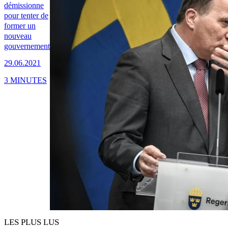
démissionne
pour tenter de
former un
nouveau
gouvernement
29.06.2021
3 MINUTES
LES PLUS LUS