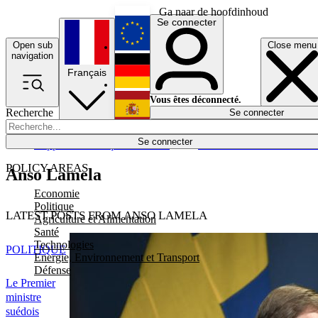
Ga naar de hoofdinhoud
Se connecter
Open sub
Close menu
English
navigation
Français
Deutsch
Vous êtes déconnecté.
Recherche
Se connecter
Español
Lumières éteintes
Se connecter
Rapporteur
Politique
Économie
Newsletters
Evénements
Em
POLICY AREAS
Anso Lamela
Economie
Politique
LATEST POSTS FROM ANSO LAMELA
Agriculture et Alimentation
Santé
Technologies
POLITIQUE
Energie, Environnement et Transport
Défense
Le Premier
ministre
suédois