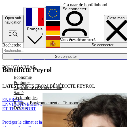
Ga naar de hoofdinhoud
Se connecter
Open sub
Close menu
English
navigation
Français
Deutsch
Vous êtes déconnecté.
Recherche
Se connecter
Español
Lumières éteintes
Se connecter
Rapporteur
Politique
Économie
Newsletters
Evénements
Em
POLICY AREAS
Bénédicte Peyrol
Economie
Politique
LATEST POSTS FROM BÉNÉDICTE PEYROL
Agriculture et Alimentation
Santé
Technologies
ENERGIE,
Energie, Environnement et Transport
ENVIRONNEMENT
Défense
ET TRANSPORT
Protéger le climat et la