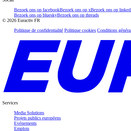
Bezoek ons op facebook
Bezoek ons op x
Bezoek ons op linked
Bezoek ons op bluesky
Bezoek ons op threads
©
2026
Euractiv FR
Politique de confidentialité
Politique cookies
Conditions généra
Services
Media Solutions
Projets publics européens
Evénements
Emplois