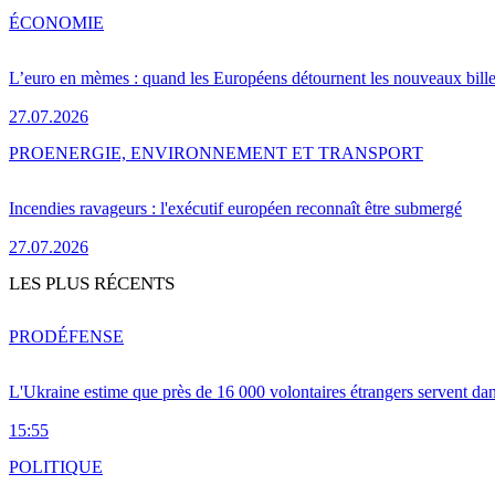
ÉCONOMIE
L’euro en mèmes : quand les Européens détournent les nouveaux bille
27.07.2026
PRO
ENERGIE, ENVIRONNEMENT ET TRANSPORT
Incendies ravageurs : l'exécutif européen reconnaît être submergé
27.07.2026
LES PLUS RÉCENTS
PRO
DÉFENSE
L'Ukraine estime que près de 16 000 volontaires étrangers servent da
15:55
POLITIQUE