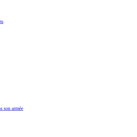
ts
ns son armée