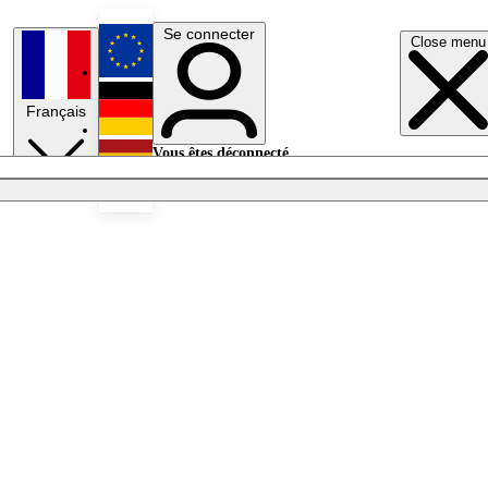
Se connecter
Close menu
English
Français
Deutsch
Vous êtes déconnecté.
Se connecter
Español
Lumières éteintes