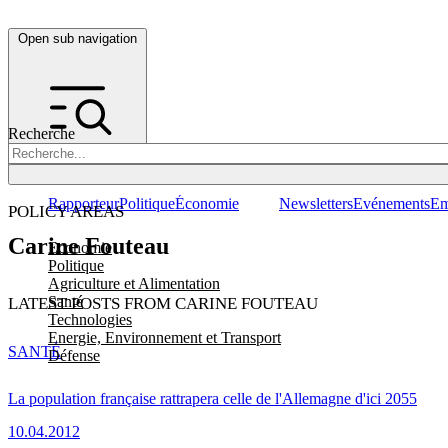
Open sub navigation
Recherche
Rapporteur
Politique
Économie
Newsletters
Evénements
Em
POLICY AREAS
Carine Fouteau
Economie
Politique
Agriculture et Alimentation
Santé
LATEST POSTS FROM CARINE FOUTEAU
Technologies
Energie, Environnement et Transport
SANTÉ
Défense
La population française rattrapera celle de l'Allemagne d'ici 2055
10.04.2012