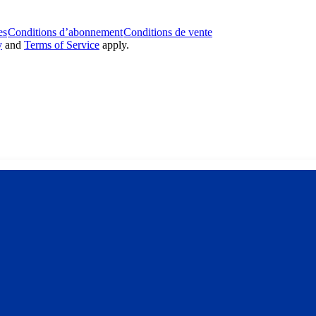
es
Conditions d’abonnement
Conditions de vente
y
and
Terms of Service
apply.