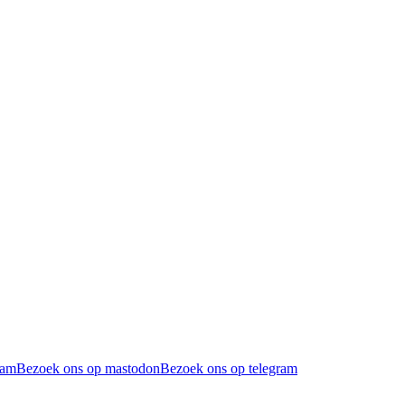
ram
Bezoek ons op mastodon
Bezoek ons op telegram