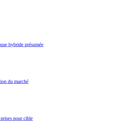
taque hybride présumée
ation du marché
prises pour cible