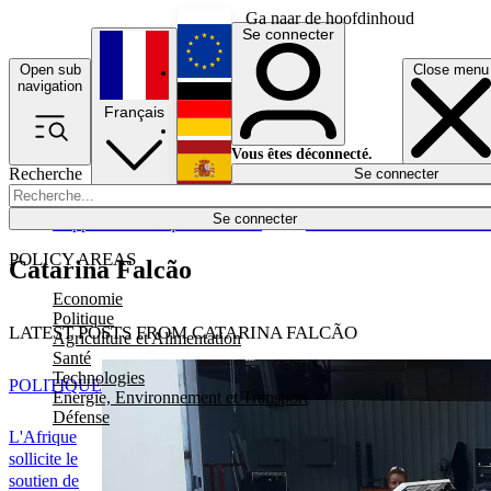
Ga naar de hoofdinhoud
Se connecter
Open sub
Close menu
English
navigation
Français
Deutsch
Vous êtes déconnecté.
Recherche
Se connecter
Español
Lumières éteintes
Se connecter
Rapporteur
Politique
Économie
Newsletters
Evénements
Em
POLICY AREAS
Catarina Falcão
Economie
Politique
LATEST POSTS FROM CATARINA FALCÃO
Agriculture et Alimentation
Santé
Technologies
POLITIQUE
Energie, Environnement et Transport
Défense
L'Afrique
sollicite le
soutien de