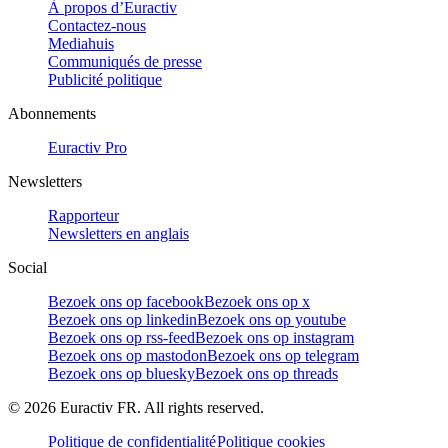
À propos d’Euractiv
Contactez-nous
Mediahuis
Communiqués de presse
Publicité politique
Abonnements
Euractiv Pro
Newsletters
Rapporteur
Newsletters en anglais
Social
Bezoek ons op facebook
Bezoek ons op x
Bezoek ons op linkedin
Bezoek ons op youtube
Bezoek ons op rss-feed
Bezoek ons op instagram
Bezoek ons op mastodon
Bezoek ons op telegram
Bezoek ons op bluesky
Bezoek ons op threads
©
2026
Euractiv FR. All rights reserved.
Politique de confidentialité
Politique cookies