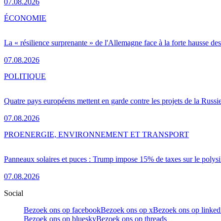
07.08.2026
ÉCONOMIE
La « résilience surprenante » de l'Allemagne face à la forte hausse de
07.08.2026
POLITIQUE
Quatre pays européens mettent en garde contre les projets de la Russi
07.08.2026
PRO
ENERGIE, ENVIRONNEMENT ET TRANSPORT
Panneaux solaires et puces : Trump impose 15% de taxes sur le polysi
07.08.2026
Social
Bezoek ons op facebook
Bezoek ons op x
Bezoek ons op linked
Bezoek ons op bluesky
Bezoek ons op threads