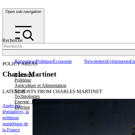
Open sub navigation
Recherche
Rapporteur
Politique
Économie
Newsletters
Evénements
Em
POLICY AREAS
Charles Martinet
Economie
Politique
Agriculture et Alimentation
Santé
LATEST POSTS FROM CHARLES MARTINET
Technologies
Energie, Environnement et Transport
Après les
Défense
législatives, la
politique
numérique de
la France