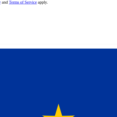
y
and
Terms of Service
apply.