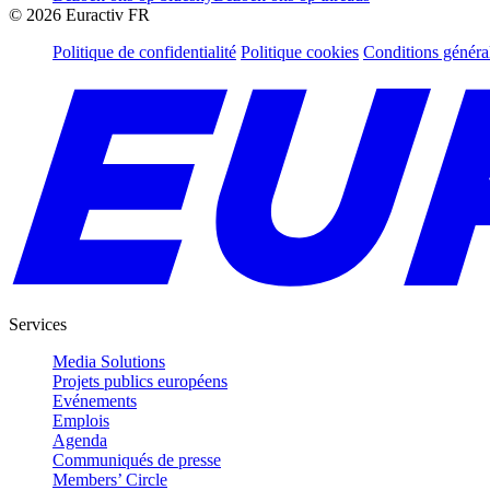
©
2026
Euractiv FR
Politique de confidentialité
Politique cookies
Conditions généra
Services
Media Solutions
Projets publics européens
Evénements
Emplois
Agenda
Communiqués de presse
Members’ Circle