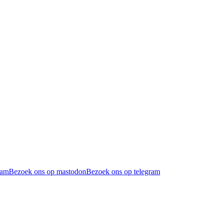
ram
Bezoek ons op mastodon
Bezoek ons op telegram