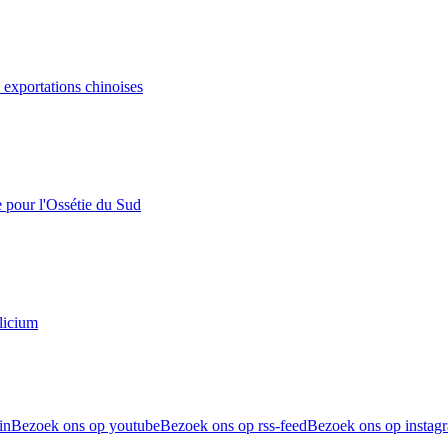
s exportations chinoises
e pour l'Ossétie du Sud
licium
in
Bezoek ons op youtube
Bezoek ons op rss-feed
Bezoek ons op instag