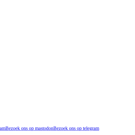
ram
Bezoek ons op mastodon
Bezoek ons op telegram