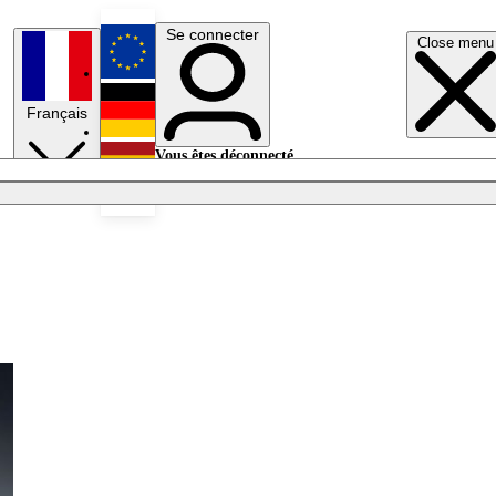
Se connecter
Close menu
English
Français
Deutsch
Vous êtes déconnecté.
Se connecter
Español
Lumières éteintes