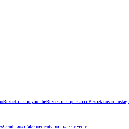
in
Bezoek ons op youtube
Bezoek ons op rss-feed
Bezoek ons op instag
es
Conditions d’abonnement
Conditions de vente