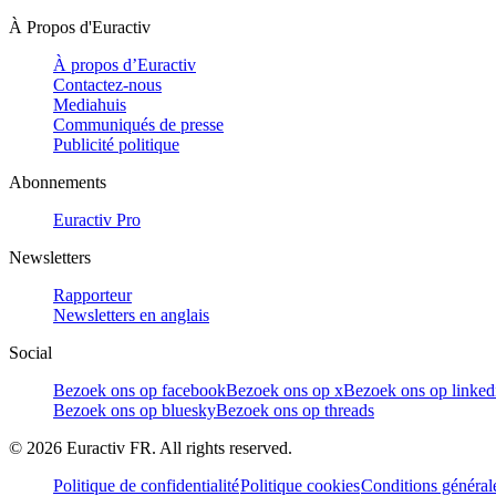
À Propos d'Euractiv
À propos d’Euractiv
Contactez-nous
Mediahuis
Communiqués de presse
Publicité politique
Abonnements
Euractiv Pro
Newsletters
Rapporteur
Newsletters en anglais
Social
Bezoek ons op facebook
Bezoek ons op x
Bezoek ons op linked
Bezoek ons op bluesky
Bezoek ons op threads
©
2026
Euractiv FR. All rights reserved.
Politique de confidentialité
Politique cookies
Conditions général