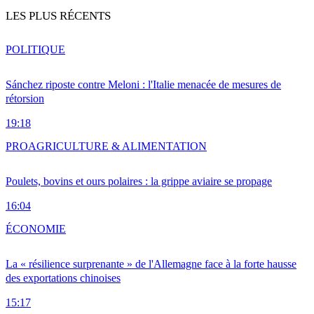
LES PLUS RÉCENTS
POLITIQUE
Sánchez riposte contre Meloni : l'Italie menacée de mesures de
rétorsion
19:18
PRO
AGRICULTURE & ALIMENTATION
Poulets, bovins et ours polaires : la grippe aviaire se propage
16:04
ÉCONOMIE
La « résilience surprenante » de l'Allemagne face à la forte hausse
des exportations chinoises
15:17