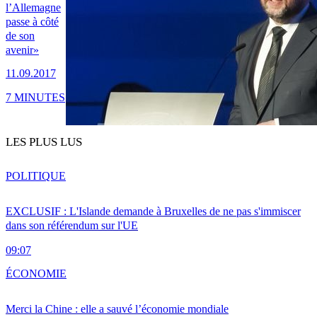
l’Allemagne
passe à côté
de son
avenir»
11.09.2017
7 MINUTES
LES PLUS LUS
POLITIQUE
EXCLUSIF : L'Islande demande à Bruxelles de ne pas s'immiscer
dans son référendum sur l'UE
09:07
ÉCONOMIE
Merci la Chine : elle a sauvé l’économie mondiale