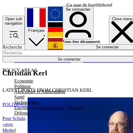
Ga naar de hoofdinhoud
Se connecter
Open sub
Close menu
English
navigation
Français
Deutsch
Vous êtes déconnecté.
Recherche
Se connecter
Español
Lumières éteintes
Se connecter
Rapporteur
Politique
Économie
Newsletters
Evénements
Em
POLICY AREAS
Christian Kerl
Economie
Politique
LATEST POSTS FROM CHRISTIAN KERL
Agriculture et Alimentation
Santé
Technologies
POLITIQUE
Energie, Environnement et Transport
Défense
Pour Schulz,
«avec
Merkel