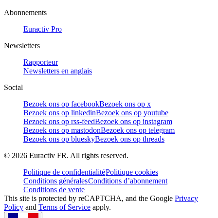
Abonnements
Euractiv Pro
Newsletters
Rapporteur
Newsletters en anglais
Social
Bezoek ons op facebook
Bezoek ons op x
Bezoek ons op linkedin
Bezoek ons op youtube
Bezoek ons op rss-feed
Bezoek ons op instagram
Bezoek ons op mastodon
Bezoek ons op telegram
Bezoek ons op bluesky
Bezoek ons op threads
©
2026
Euractiv FR. All rights reserved.
Politique de confidentialité
Politique cookies
Conditions générales
Conditions d’abonnement
Conditions de vente
This site is protected by reCAPTCHA, and the Google
Privacy
Policy
and
Terms of Service
apply.