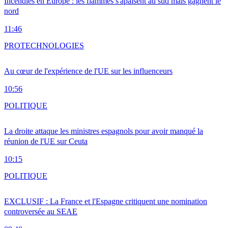
Incendies en Europe : les flammes s'apaisent au sud mais gagnent le
nord
11:46
PRO
TECHNOLOGIES
Au cœur de l'expérience de l'UE sur les influenceurs
10:56
POLITIQUE
La droite attaque les ministres espagnols pour avoir manqué la
réunion de l'UE sur Ceuta
10:15
POLITIQUE
EXCLUSIF : La France et l'Espagne critiquent une nomination
controversée au SEAE