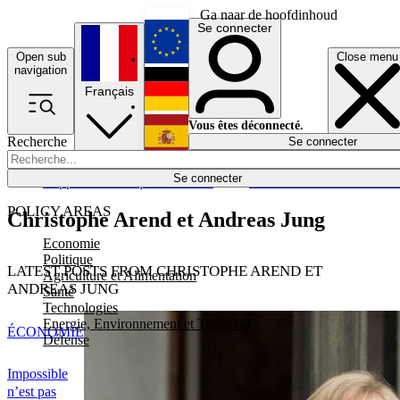
Ga naar de hoofdinhoud
Se connecter
Open sub
Close menu
English
navigation
Français
Deutsch
Vous êtes déconnecté.
Recherche
Se connecter
Español
Lumières éteintes
Se connecter
Rapporteur
Politique
Économie
Newsletters
Evénements
Em
POLICY AREAS
Christophe Arend et Andreas Jung
Economie
Politique
LATEST POSTS FROM CHRISTOPHE AREND ET
Agriculture et Alimentation
ANDREAS JUNG
Santé
Technologies
Energie, Environnement et Transport
ÉCONOMIE
Défense
Impossible
n’est pas