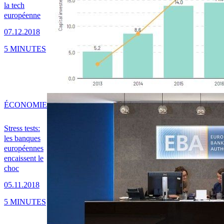
la tech
européenne
07.12.2018
5 MINUTES
ÉCONOMIE
Stress tests:
les banques
européennes
encaissent le
choc
05.11.2018
5 MINUTES