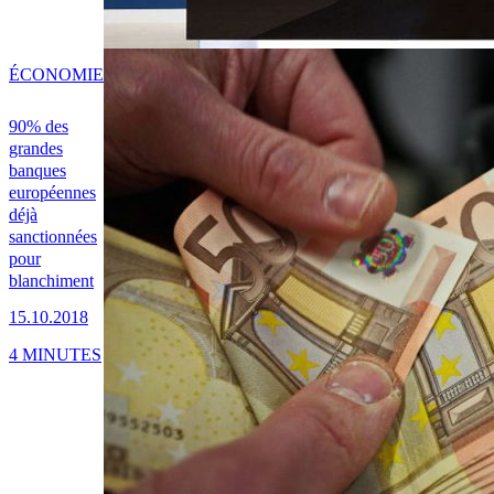
ÉCONOMIE
90% des
grandes
banques
européennes
déjà
sanctionnées
pour
blanchiment
15.10.2018
4 MINUTES