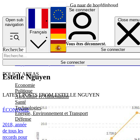
Ga naar de hoofdinhoud
Se connecter
Open sub
Close menu
English
navigation
Français
Deutsch
Vous êtes déconnecté.
Recherche
Se connecter
Español
Lumières éteintes
Se connecter
Rapporteur
Politique
Économie
Newsletters
Evénements
Em
POLICY AREAS
Estelle Nguyen
Economie
Politique
LATEST POSTS FROM ESTELLE NGUYEN
Agriculture et Alimentation
Santé
Technologies
ÉCONOMIE
Energie, Environnement et Transport
Défense
2018, année
de tous les
records pour