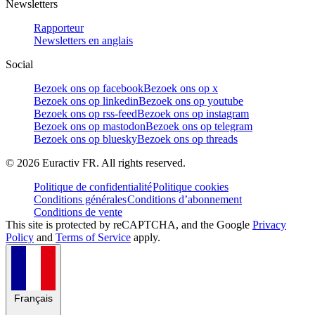
Newsletters
Rapporteur
Newsletters en anglais
Social
Bezoek ons op facebook
Bezoek ons op x
Bezoek ons op linkedin
Bezoek ons op youtube
Bezoek ons op rss-feed
Bezoek ons op instagram
Bezoek ons op mastodon
Bezoek ons op telegram
Bezoek ons op bluesky
Bezoek ons op threads
©
2026
Euractiv FR. All rights reserved.
Politique de confidentialité
Politique cookies
Conditions générales
Conditions d’abonnement
Conditions de vente
This site is protected by reCAPTCHA, and the Google
Privacy
Policy
and
Terms of Service
apply.
Français