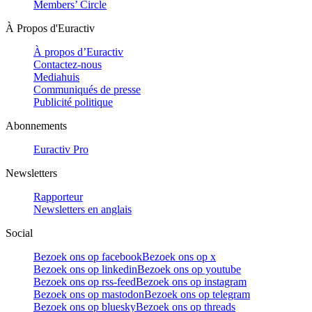
Members’ Circle
À Propos d'Euractiv
À propos d’Euractiv
Contactez-nous
Mediahuis
Communiqués de presse
Publicité politique
Abonnements
Euractiv Pro
Newsletters
Rapporteur
Newsletters en anglais
Social
Bezoek ons op facebook
Bezoek ons op x
Bezoek ons op linkedin
Bezoek ons op youtube
Bezoek ons op rss-feed
Bezoek ons op instagram
Bezoek ons op mastodon
Bezoek ons op telegram
Bezoek ons op bluesky
Bezoek ons op threads