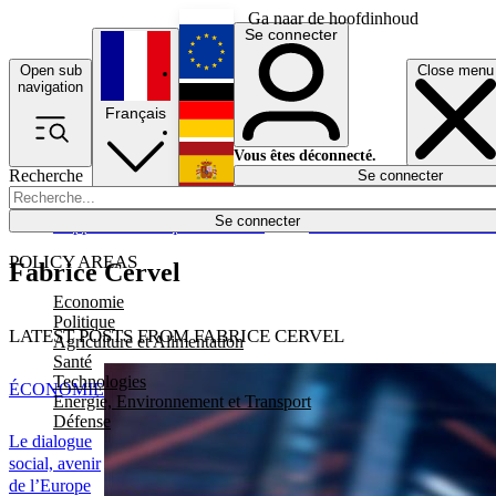
Ga naar de hoofdinhoud
Se connecter
Open sub
Close menu
English
navigation
Français
Deutsch
Vous êtes déconnecté.
Recherche
Se connecter
Español
Lumières éteintes
Se connecter
Rapporteur
Politique
Économie
Newsletters
Evénements
Em
POLICY AREAS
Fabrice Cervel
Economie
Politique
LATEST POSTS FROM FABRICE CERVEL
Agriculture et Alimentation
Santé
Technologies
ÉCONOMIE
Energie, Environnement et Transport
Défense
Le dialogue
social, avenir
de l’Europe