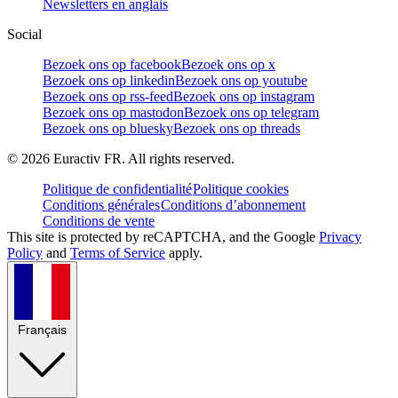
Newsletters en anglais
Social
Bezoek ons op facebook
Bezoek ons op x
Bezoek ons op linkedin
Bezoek ons op youtube
Bezoek ons op rss-feed
Bezoek ons op instagram
Bezoek ons op mastodon
Bezoek ons op telegram
Bezoek ons op bluesky
Bezoek ons op threads
©
2026
Euractiv FR. All rights reserved.
Politique de confidentialité
Politique cookies
Conditions générales
Conditions d’abonnement
Conditions de vente
This site is protected by reCAPTCHA, and the Google
Privacy
Policy
and
Terms of Service
apply.
Français