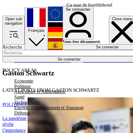
Ga naar de hoofdinhoud
Se connecter
Open sub
Close menu
English
navigation
Français
Deutsch
Vous êtes déconnecté.
Recherche
Se connecter
Español
Lumières éteintes
Se connecter
Rapporteur
Politique
Économie
Newsletters
Evénements
Em
POLICY AREAS
Gaston Schwartz
Economie
Politique
LATEST POSTS FROM GASTON SCHWARTZ
Agriculture et Alimentation
Santé
Technologies
POLITIQUE
Energie, Environnement et Transport
Défense
La pandémie
révèle
l’importance