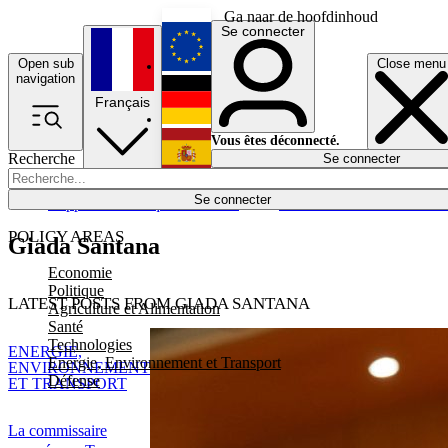
Ga naar de hoofdinhoud
Se connecter
Open sub
Close menu
English
navigation
Français
Deutsch
Vous êtes déconnecté.
Recherche
Se connecter
Español
Lumières éteintes
Se connecter
Rapporteur
Politique
Économie
Newsletters
Evénements
Em
POLICY AREAS
Giada Santana
Economie
Politique
LATEST POSTS FROM GIADA SANTANA
Agriculture et Alimentation
Santé
Technologies
ENERGIE,
Energie, Environnement et Transport
ENVIRONNEMENT
Défense
ET TRANSPORT
La commissaire