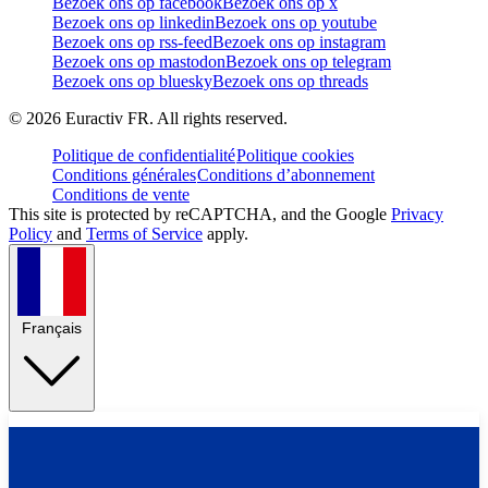
Bezoek ons op facebook
Bezoek ons op x
Bezoek ons op linkedin
Bezoek ons op youtube
Bezoek ons op rss-feed
Bezoek ons op instagram
Bezoek ons op mastodon
Bezoek ons op telegram
Bezoek ons op bluesky
Bezoek ons op threads
©
2026
Euractiv FR. All rights reserved.
Politique de confidentialité
Politique cookies
Conditions générales
Conditions d’abonnement
Conditions de vente
This site is protected by reCAPTCHA, and the Google
Privacy
Policy
and
Terms of Service
apply.
Français