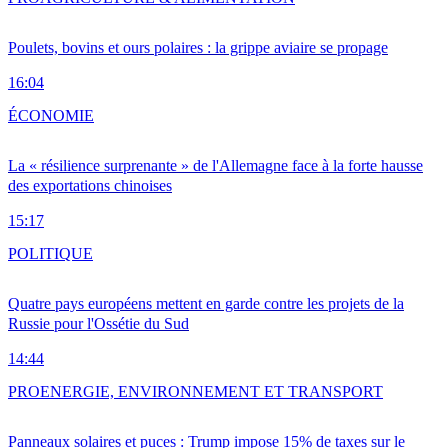
Poulets, bovins et ours polaires : la grippe aviaire se propage
16:04
ÉCONOMIE
La « résilience surprenante » de l'Allemagne face à la forte hausse
des exportations chinoises
15:17
POLITIQUE
Quatre pays européens mettent en garde contre les projets de la
Russie pour l'Ossétie du Sud
14:44
PRO
ENERGIE, ENVIRONNEMENT ET TRANSPORT
Panneaux solaires et puces : Trump impose 15% de taxes sur le