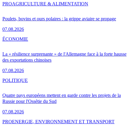
PRO
AGRICULTURE & ALIMENTATION
Poulets, bovins et ours polaires : la grippe aviaire se propage
07.08.2026
ÉCONOMIE
La « résilience surprenante » de l'Allemagne face à la forte hausse
des exportations chinoises
07.08.2026
POLITIQUE
Quatre pays européens mettent en garde contre les projets de la
Russie pour l'Ossétie du Sud
07.08.2026
PRO
ENERGIE, ENVIRONNEMENT ET TRANSPORT