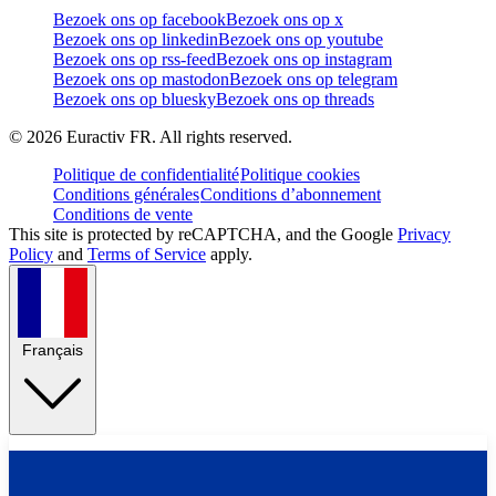
Bezoek ons op facebook
Bezoek ons op x
Bezoek ons op linkedin
Bezoek ons op youtube
Bezoek ons op rss-feed
Bezoek ons op instagram
Bezoek ons op mastodon
Bezoek ons op telegram
Bezoek ons op bluesky
Bezoek ons op threads
©
2026
Euractiv FR. All rights reserved.
Politique de confidentialité
Politique cookies
Conditions générales
Conditions d’abonnement
Conditions de vente
This site is protected by reCAPTCHA, and the Google
Privacy
Policy
and
Terms of Service
apply.
Français