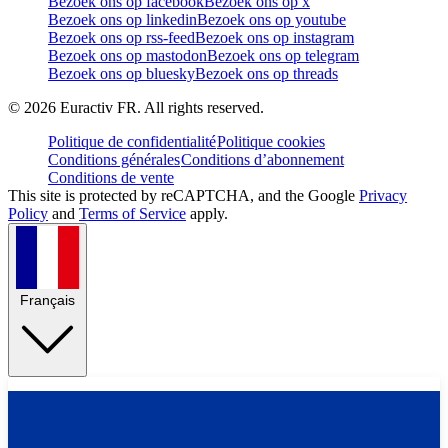
Bezoek ons op facebook
Bezoek ons op x
Bezoek ons op linkedin
Bezoek ons op youtube
Bezoek ons op rss-feed
Bezoek ons op instagram
Bezoek ons op mastodon
Bezoek ons op telegram
Bezoek ons op bluesky
Bezoek ons op threads
©
2026
Euractiv FR. All rights reserved.
Politique de confidentialité
Politique cookies
Conditions générales
Conditions d’abonnement
Conditions de vente
This site is protected by reCAPTCHA, and the Google
Privacy
Policy
and
Terms of Service
apply.
Français