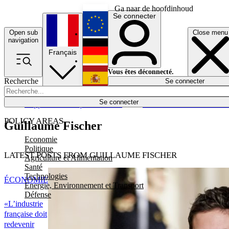
Ga naar de hoofdinhoud
Se connecter
Open sub
Close menu
English
navigation
Français
Deutsch
Vous êtes déconnecté.
Recherche
Se connecter
Español
Lumières éteintes
Se connecter
Rapporteur
Politique
Économie
Newsletters
Evénements
Em
POLICY AREAS
Guillaume Fischer
Economie
Politique
LATEST POSTS FROM GUILLAUME FISCHER
Agriculture et Alimentation
Santé
Technologies
ÉCONOMIE
Energie, Environnement et Transport
Défense
«L’industrie
française doit
redevenir