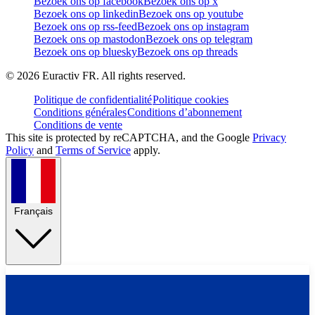
Bezoek ons op facebook
Bezoek ons op x
Bezoek ons op linkedin
Bezoek ons op youtube
Bezoek ons op rss-feed
Bezoek ons op instagram
Bezoek ons op mastodon
Bezoek ons op telegram
Bezoek ons op bluesky
Bezoek ons op threads
©
2026
Euractiv FR. All rights reserved.
Politique de confidentialité
Politique cookies
Conditions générales
Conditions d’abonnement
Conditions de vente
This site is protected by reCAPTCHA, and the Google
Privacy
Policy
and
Terms of Service
apply.
Français