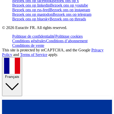
Bezoek ons op facebook
Bezoek ons op x
Bezoek ons op linkedin
Bezoek ons op youtube
Bezoek ons op rss-feed
Bezoek ons op instagram
Bezoek ons op mastodon
Bezoek ons op telegram
Bezoek ons op bluesky
Bezoek ons op threads
©
2026
Euractiv FR. All rights reserved.
Politique de confidentialité
Politique cookies
Conditions générales
Conditions d’abonnement
Conditions de vente
This site is protected by reCAPTCHA, and the Google
Privacy
Policy
and
Terms of Service
apply.
Français