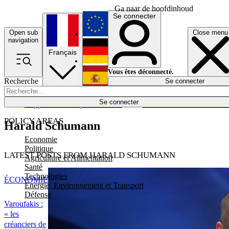
Ga naar de hoofdinhoud
Se connecter
Open sub
Close menu
English
navigation
Français
Deutsch
Vous êtes déconnecté.
Recherche
Se connecter
Español
Lumières éteintes
Se connecter
Rapporteur
Politique
Économie
Newsletters
Evénements
Em
POLICY AREAS
Harald Schumann
Economie
Politique
LATEST POSTS FROM HARALD SCHUMANN
Agriculture et Alimentation
Santé
Technologies
ÉCONOMIE
Energie, Environnement et Transport
Défense
Varoufakis :
« les
créanciers de