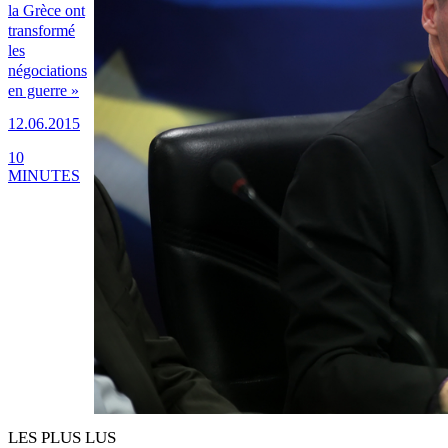
la Grèce ont
transformé
les
négociations
en guerre »
12.06.2015
10
MINUTES
LES PLUS LUS