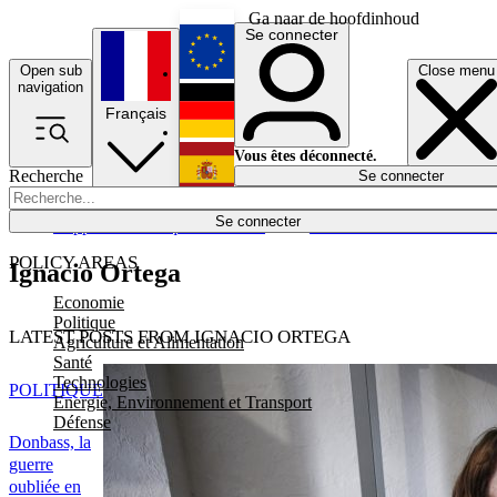
Ga naar de hoofdinhoud
Se connecter
Open sub
Close menu
English
navigation
Français
Deutsch
Vous êtes déconnecté.
Recherche
Se connecter
Español
Lumières éteintes
Se connecter
Rapporteur
Politique
Économie
Newsletters
Evénements
Em
POLICY AREAS
Ignacio Ortega
Economie
Politique
LATEST POSTS FROM IGNACIO ORTEGA
Agriculture et Alimentation
Santé
Technologies
POLITIQUE
Energie, Environnement et Transport
Défense
Donbass, la
guerre
oubliée en