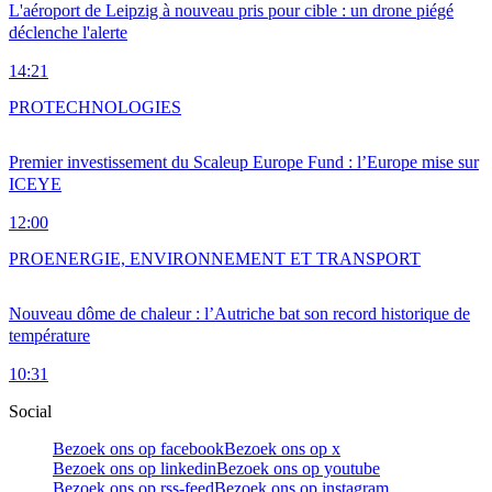
L'aéroport de Leipzig à nouveau pris pour cible : un drone piégé
déclenche l'alerte
14:21
PRO
TECHNOLOGIES
Premier investissement du Scaleup Europe Fund : l’Europe mise sur
ICEYE
12:00
PRO
ENERGIE, ENVIRONNEMENT ET TRANSPORT
Nouveau dôme de chaleur : l’Autriche bat son record historique de
température
10:31
Social
Bezoek ons op facebook
Bezoek ons op x
Bezoek ons op linkedin
Bezoek ons op youtube
Bezoek ons op rss-feed
Bezoek ons op instagram