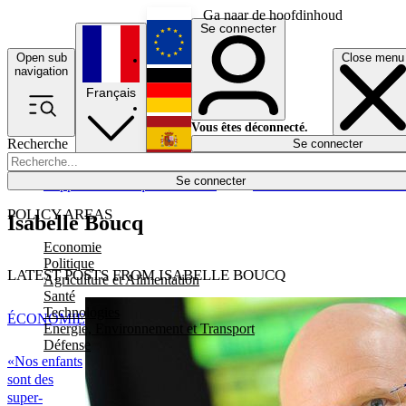
Ga naar de hoofdinhoud
Se connecter
Open sub
Close menu
English
navigation
Français
Deutsch
Vous êtes déconnecté.
Recherche
Se connecter
Español
Lumières éteintes
Se connecter
Rapporteur
Politique
Économie
Newsletters
Evénements
Em
POLICY AREAS
Isabelle Boucq
Economie
Politique
LATEST POSTS FROM ISABELLE BOUCQ
Agriculture et Alimentation
Santé
Technologies
ÉCONOMIE
Energie, Environnement et Transport
Défense
«Nos enfants
sont des
super-